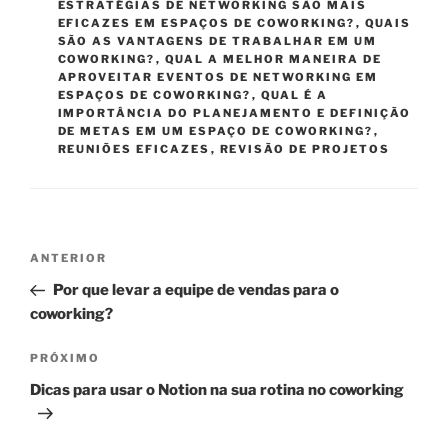
ESTRATÉGIAS DE NETWORKING SÃO MAIS
EFICAZES EM ESPAÇOS DE COWORKING?
,
QUAIS
SÃO AS VANTAGENS DE TRABALHAR EM UM
COWORKING?
,
QUAL A MELHOR MANEIRA DE
APROVEITAR EVENTOS DE NETWORKING EM
ESPAÇOS DE COWORKING?
,
QUAL É A
IMPORTÂNCIA DO PLANEJAMENTO E DEFINIÇÃO
DE METAS EM UM ESPAÇO DE COWORKING?
,
REUNIÕES EFICAZES
,
REVISÃO DE PROJETOS
Navegação
Post
ANTERIOR
de
anterior
Por que levar a equipe de vendas para o
Post
coworking?
Próximo
PRÓXIMO
post
Dicas para usar o Notion na sua rotina no coworking