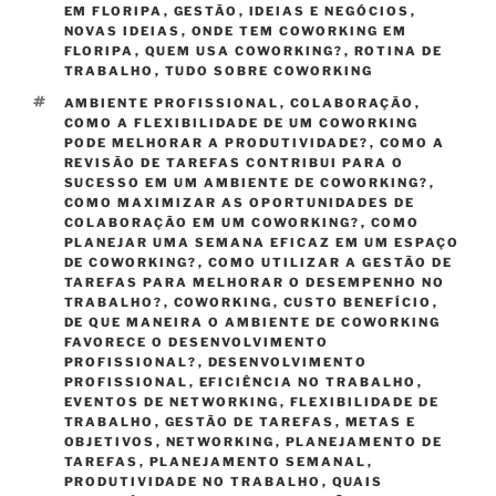
EM FLORIPA
,
GESTÃO
,
IDEIAS E NEGÓCIOS
,
NOVAS IDEIAS
,
ONDE TEM COWORKING EM
FLORIPA
,
QUEM USA COWORKING?
,
ROTINA DE
TRABALHO
,
TUDO SOBRE COWORKING
TAGS
AMBIENTE PROFISSIONAL
,
COLABORAÇÃO
,
COMO A FLEXIBILIDADE DE UM COWORKING
PODE MELHORAR A PRODUTIVIDADE?
,
COMO A
REVISÃO DE TAREFAS CONTRIBUI PARA O
SUCESSO EM UM AMBIENTE DE COWORKING?
,
COMO MAXIMIZAR AS OPORTUNIDADES DE
COLABORAÇÃO EM UM COWORKING?
,
COMO
PLANEJAR UMA SEMANA EFICAZ EM UM ESPAÇO
DE COWORKING?
,
COMO UTILIZAR A GESTÃO DE
TAREFAS PARA MELHORAR O DESEMPENHO NO
TRABALHO?
,
COWORKING
,
CUSTO BENEFÍCIO
,
DE QUE MANEIRA O AMBIENTE DE COWORKING
FAVORECE O DESENVOLVIMENTO
PROFISSIONAL?
,
DESENVOLVIMENTO
PROFISSIONAL
,
EFICIÊNCIA NO TRABALHO
,
EVENTOS DE NETWORKING
,
FLEXIBILIDADE DE
TRABALHO
,
GESTÃO DE TAREFAS
,
METAS E
OBJETIVOS
,
NETWORKING
,
PLANEJAMENTO DE
TAREFAS
,
PLANEJAMENTO SEMANAL
,
PRODUTIVIDADE NO TRABALHO
,
QUAIS