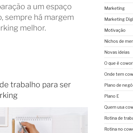
paração a um espaço
Marketing
to, sempre há margem
Marketing Digi
rking melhor.
Motivação
Nichos de me
Novas ideias
O que é cowor
Onde tem cowo
e trabalho para ser
Plano de negó
rking
Plano E
Quem usa cow
Rotina de trab
Rotina no cow