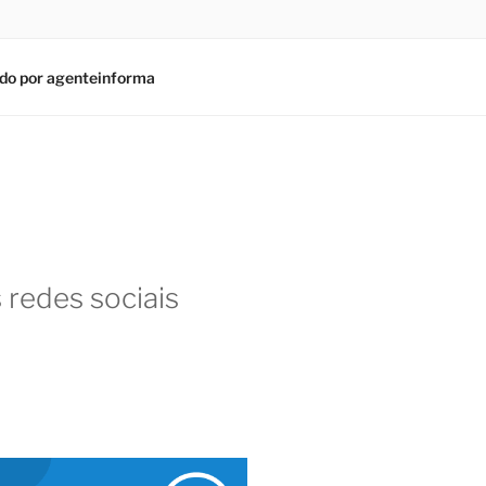
do por agenteinforma
 redes sociais
am
In