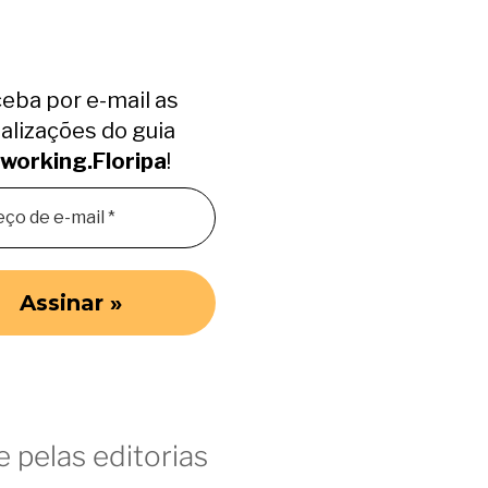
eba por e-mail as
alizações do guia
working.Floripa
!
 pelas editorias