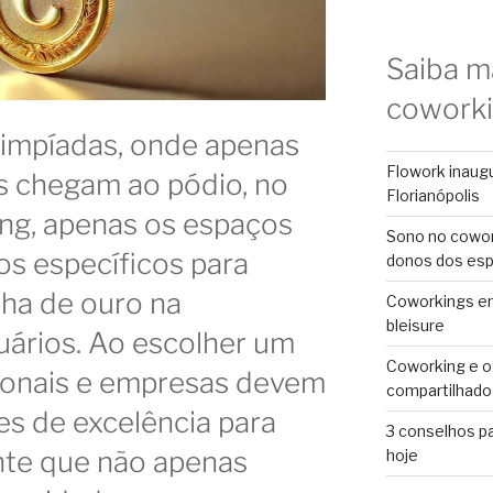
Saiba m
cowork
impíadas, onde apenas
Flowork inaug
s chegam ao pódio, no
Florianópolis
g, apenas os espaços
Sono no cowor
s específicos para
donos dos es
lha de ouro na
Coworkings em 
bleisure
uários. Ao escolher um
Coworking e o
sionais e empresas devem
compartilhado
es de excelência para
3 conselhos p
nte que não apenas
hoje