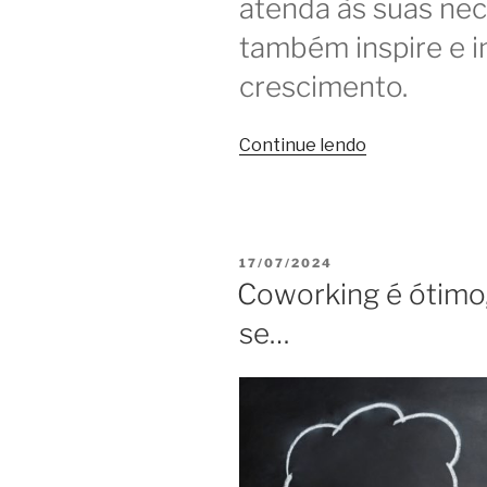
atenda às suas ne
também inspire e 
crescimento.
“
Continue lendo
Como
é
o
PUBLICADO
17/07/2024
coworking
EM
Coworking é ótimo,
medalha
se…
de
ouro
na
preferência
do
usuário”