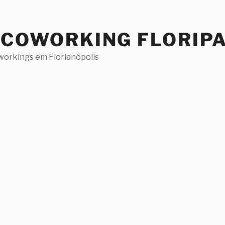
 COWORKING FLORIP
workings em Florianópolis