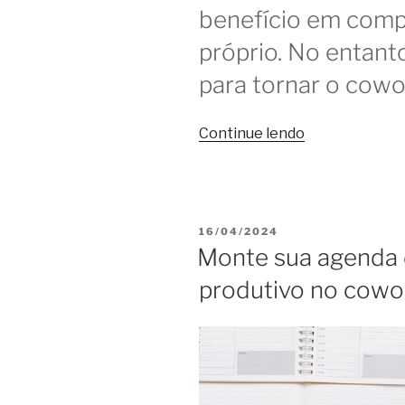
benefício em com
próprio. No entan
para tornar o cowo
“Coworking
Continue lendo
é
ótimo,
mas
poderia
PUBLICADO
16/04/2024
ser
EM
Monte sua agenda d
melhor
produtivo no cowo
se…”