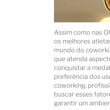
Assim como nas Ol
os melhores atleta
mundo do coworkin
que atenda aspecto
conquistar a meda
preferência dos us
coworking, profis
buscar esses fator
garantir um ambie