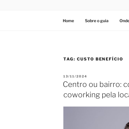
Home
Sobre o guia
Onde
TAG:
CUSTO BENEFÍCIO
PUBLICADO
13/11/2024
EM
Centro ou bairro: 
coworking pela loc