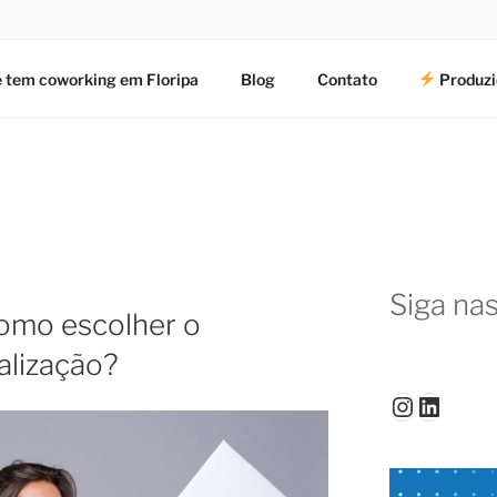
 tem coworking em Floripa
Blog
Contato
Produzi
Siga nas
como escolher o
alização?
Instagr
Linked