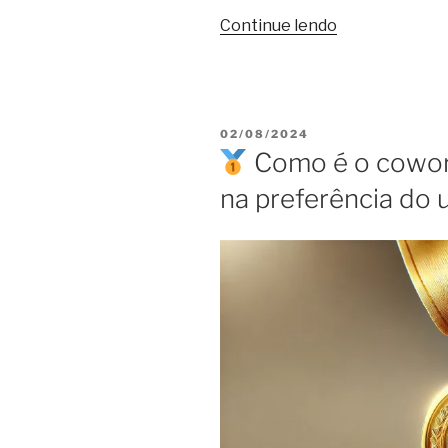
“Centro
Continue lendo
ou
bairro:
como
escolher
PUBLICADO
02/08/2024
o
EM
Como é o cowor
coworking
na preferência do 
pela
localização?”