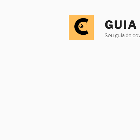
Pular
para
o
GUIA
conteúdo
Seu guia de co