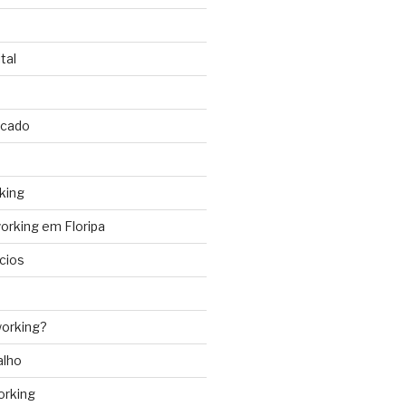
tal
rcado
king
rking em Floripa
cios
orking?
alho
orking