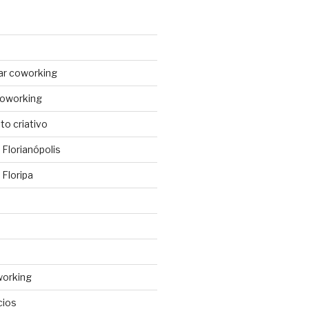
ar coworking
coworking
o criativo
Florianópolis
Floripa
working
cios