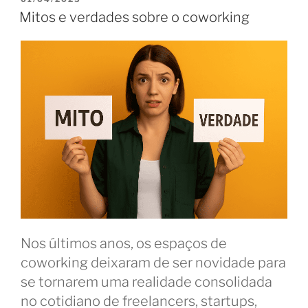
EM
CO:
Mitos e verdades sobre o coworking
como
espaços
compartilhados
transformam
o
trabalho”
Nos últimos anos, os espaços de
coworking deixaram de ser novidade para
se tornarem uma realidade consolidada
no cotidiano de freelancers, startups,