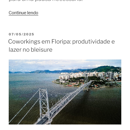
“Sono
Continue lendo
no
coworking?
Dicas
PUBLICADO
07/05/2025
EM
para
Coworkings em Floripa: produtividade e
usuários
lazer no bleisure
e
donos
dos
espaços”