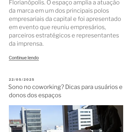
Florianópolis. O espaço amplia a atuação
da marca em um dos principais polos
empresariais da capital e foi apresentado
em evento que reuniu empresários,
parceiros estratégicos e representantes
da imprensa.
“Flowork
Continue lendo
inaugura
coworking
no
PUBLICADO
22/05/2025
EM
Square
Sono no coworking? Dicas para usuários e
SC
donos dos espaços
em
Florianópolis”