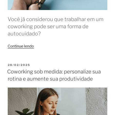
Você já considerou que trabalhar em um
coworking pode ser uma forma de
autocuidado?
“Como
Continue lendo
o
coworking
reduz
PUBLICADO
28/02/2025
EM
o
Coworking sob medida: personalize sua
estresse
rotina e aumente sua produtividade
e
destrava
ideias”