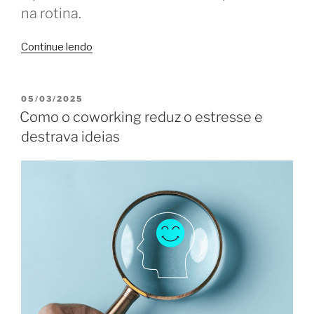
na rotina.
“Rotina
Continue lendo
secreta
de
quem
PUBLICADO
05/03/2025
EM
trabalha
Como o coworking reduz o estresse e
em
destrava ideias
coworking”