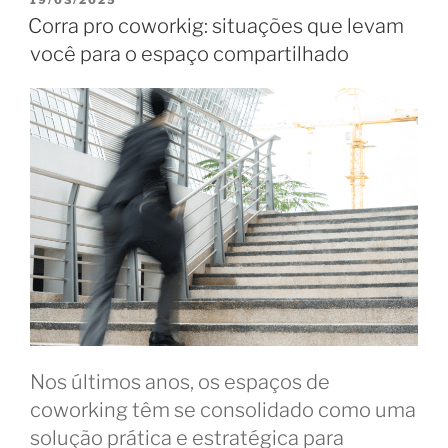
EM
a
Corra pro coworkig: situações que levam
trocar
você para o espaço compartilhado
de
coworking?”
Nos últimos anos, os espaços de
coworking têm se consolidado como uma
solução prática e estratégica para