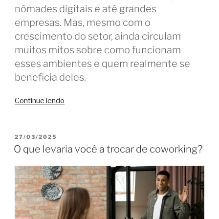
nômades digitais e até grandes
empresas. Mas, mesmo com o
crescimento do setor, ainda circulam
muitos mitos sobre como funcionam
esses ambientes e quem realmente se
beneficia deles.
“Mitos
Continue lendo
e
verdades
sobre
PUBLICADO
27/03/2025
EM
o
O que levaria você a trocar de coworking?
coworking”