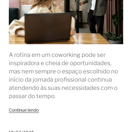
A rotina em um coworking pode ser
inspiradora e cheia de oportunidades,
mas nem sempre o espaço escolhido no
início da jornada profissional continua
atendendo às suas necessidades com o
passar do tempo.
“O
Continue lendo
que
levaria
você
PUBLICADO
19/03/2025