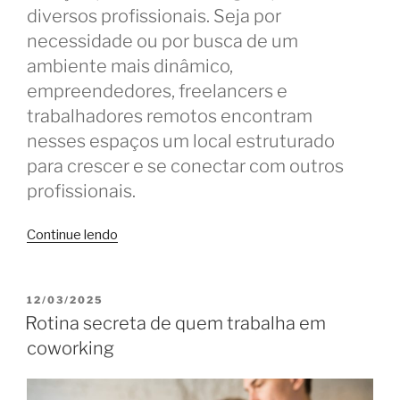
diversos profissionais. Seja por
necessidade ou por busca de um
ambiente mais dinâmico,
empreendedores, freelancers e
trabalhadores remotos encontram
nesses espaços um local estruturado
para crescer e se conectar com outros
profissionais.
“Corra
Continue lendo
pro
coworkig:
situações
PUBLICADO
12/03/2025
EM
que
Rotina secreta de quem trabalha em
levam
coworking
você
para