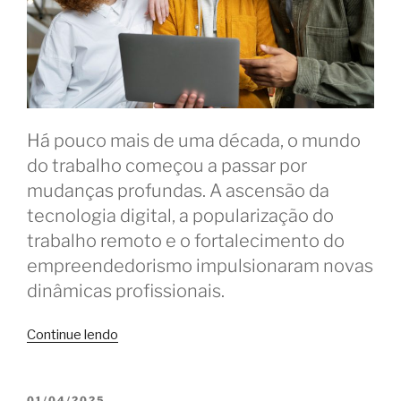
Há pouco mais de uma década, o mundo
do trabalho começou a passar por
mudanças profundas. A ascensão da
tecnologia digital, a popularização do
trabalho remoto e o fortalecimento do
empreendedorismo impulsionaram novas
dinâmicas profissionais.
“Coworking
Continue lendo
e
o
Efeito
PUBLICADO
01/04/2025