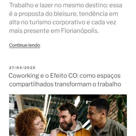
Trabalho e lazer no mesmo destino: essa
é a proposta do bleisure, tendência em
alta no turismo corporativo e cada vez
mais presente em Florianópolis.
“Coworkings
Continue lendo
em
Floripa:
produtividade
PUBLICADO
27/04/2025
EM
e
Coworking e o Efeito CO: como espaços
lazer
compartilhados transformam o trabalho
no
bleisure”