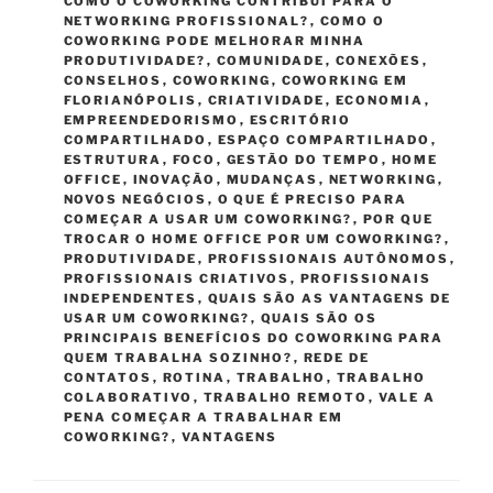
COMO O COWORKING CONTRIBUI PARA O
NETWORKING PROFISSIONAL?
,
COMO O
COWORKING PODE MELHORAR MINHA
PRODUTIVIDADE?
,
COMUNIDADE
,
CONEXÕES
,
CONSELHOS
,
COWORKING
,
COWORKING EM
FLORIANÓPOLIS
,
CRIATIVIDADE
,
ECONOMIA
,
EMPREENDEDORISMO
,
ESCRITÓRIO
COMPARTILHADO
,
ESPAÇO COMPARTILHADO
,
ESTRUTURA
,
FOCO
,
GESTÃO DO TEMPO
,
HOME
OFFICE
,
INOVAÇÃO
,
MUDANÇAS
,
NETWORKING
,
NOVOS NEGÓCIOS
,
O QUE É PRECISO PARA
COMEÇAR A USAR UM COWORKING?
,
POR QUE
TROCAR O HOME OFFICE POR UM COWORKING?
,
PRODUTIVIDADE
,
PROFISSIONAIS AUTÔNOMOS
,
PROFISSIONAIS CRIATIVOS
,
PROFISSIONAIS
INDEPENDENTES
,
QUAIS SÃO AS VANTAGENS DE
USAR UM COWORKING?
,
QUAIS SÃO OS
PRINCIPAIS BENEFÍCIOS DO COWORKING PARA
QUEM TRABALHA SOZINHO?
,
REDE DE
CONTATOS
,
ROTINA
,
TRABALHO
,
TRABALHO
COLABORATIVO
,
TRABALHO REMOTO
,
VALE A
PENA COMEÇAR A TRABALHAR EM
COWORKING?
,
VANTAGENS