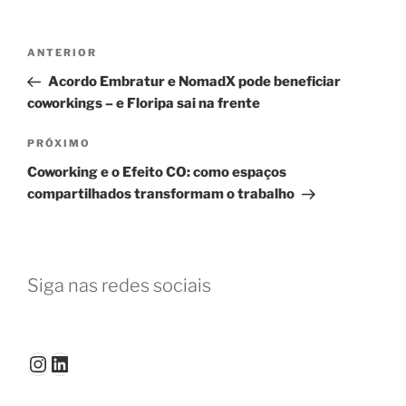
Navegação
Post
ANTERIOR
de
anterior
Acordo Embratur e NomadX pode beneficiar
Post
coworkings – e Floripa sai na frente
Próximo
PRÓXIMO
post
Coworking e o Efeito CO: como espaços
compartilhados transformam o trabalho
Siga nas redes sociais
Instagram
LinkedIn