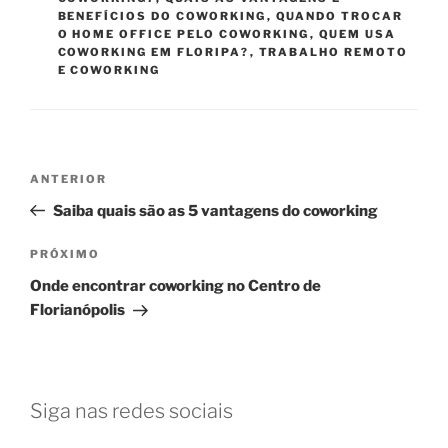
BENEFÍCIOS DO COWORKING
,
QUANDO TROCAR
O HOME OFFICE PELO COWORKING
,
QUEM USA
COWORKING EM FLORIPA?
,
TRABALHO REMOTO
E COWORKING
Navegação
Post
ANTERIOR
de
anterior
Saiba quais são as 5 vantagens do coworking
Post
Próximo
PRÓXIMO
post
Onde encontrar coworking no Centro de
Florianópolis
Siga nas redes sociais