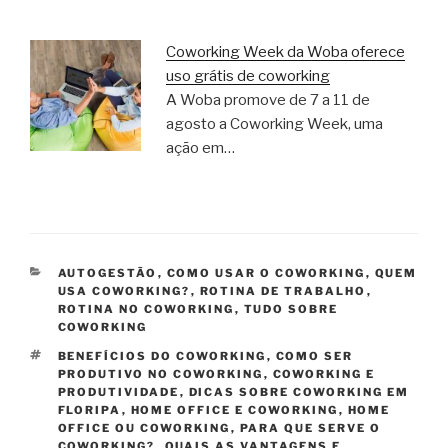
Coworking Week da Woba oferece
uso grátis de coworking
A Woba promove de 7 a 11 de
agosto a Coworking Week, uma
ação em…
CATEGORIAS
AUTOGESTÃO
,
COMO USAR O COWORKING
,
QUEM
USA COWORKING?
,
ROTINA DE TRABALHO
,
ROTINA NO COWORKING
,
TUDO SOBRE
COWORKING
TAGS
BENEFÍCIOS DO COWORKING
,
COMO SER
PRODUTIVO NO COWORKING
,
COWORKING E
PRODUTIVIDADE
,
DICAS SOBRE COWORKING EM
FLORIPA
,
HOME OFFICE E COWORKING
,
HOME
OFFICE OU COWORKING
,
PARA QUE SERVE O
COWORKING?
,
QUAIS AS VANTAGENS E