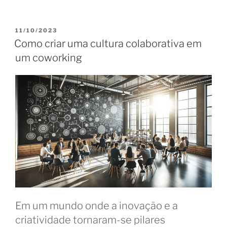
e
as
25
PUBLICADO
11/10/2023
EM
profissões
Como criar uma cultura colaborativa em
mais
um coworking
promissoras
no
Brasil”
Em um mundo onde a inovação e a
criatividade tornaram-se pilares