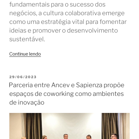
fundamentais para o sucesso dos
negócios, a cultura colaborativa emerge
como uma estratégia vital para fomentar
ideias e promover o desenvolvimento
sustentável.
“Como
Continue lendo
criar
uma
cultura
PUBLICADO
29/06/2023
EM
colaborativa
Parceria entre Ancev e Sapienza propõe
em
espaços de coworking como ambientes
um
de inovação
coworking”