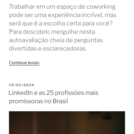
Trabalhar em um espaço de coworking
pode ser uma experiência incrível, mas
será que é a escolha certa para você?
Para descobrir, mergulhe nesta
autoavaliação cheia de perguntas
divertidas e esclarecedoras.
“Será
Continue lendo
que
o
coworking
PUBLICADO
19/01/2024
EM
é
LinkedIn e as 25 profissões mais
para
promissoras no Brasil
você?
Descubra
a
resposta!”