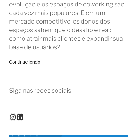
evolução e os espaços de coworking são
cada vez mais populares. E em um
mercado competitivo, os donos dos
espaços sabem que o desafio é real:
como atrair mais clientes e expandir sua
base de usuários?
“5
Continue lendo
Melhores
estratégias
para
Siga nas redes sociais
aumentar
a
clientela
do
Instagram
LinkedIn
coworking”