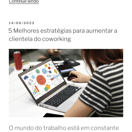
“Parceria
Continue lendo
entre
Ancev
e
PUBLICADO
14/06/2023
EM
Sapienza
5 Melhores estratégias para aumentar a
propõe
clientela do coworking
espaços
de
coworking
como
ambientes
de
inovação”
O mundo do trabalho está em constante