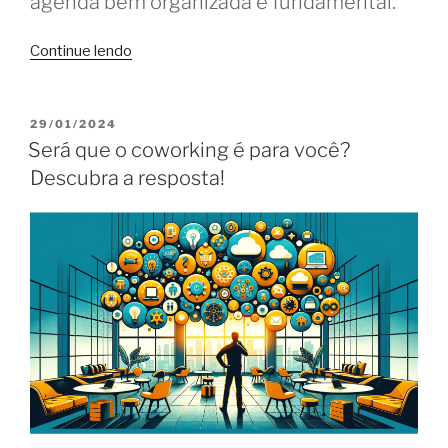
agenda bem organizada é fundamental.
“Monte
Continue lendo
sua
agenda
de
PUBLICADO
29/01/2024
EM
trabalho
Será que o coworking é para você?
para
Descubra a resposta!
ser
produtivo
no
coworking”