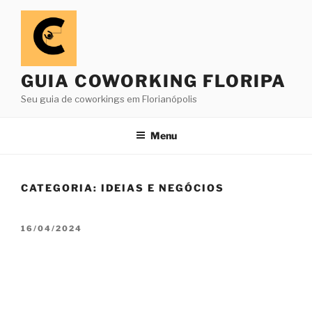
Pular
para
o
conteúdo
GUIA COWORKING FLORIPA
Seu guia de coworkings em Florianópolis
Menu
CATEGORIA:
IDEIAS E NEGÓCIOS
PUBLICADO
16/04/2024
EM