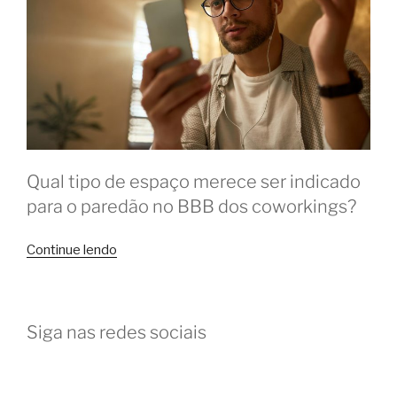
importante”
Qual tipo de espaço merece ser indicado
para o paredão no BBB dos coworkings?
“No
Continue lendo
BBB
dos
coworkings,
Siga nas redes sociais
quem
você
indicaria