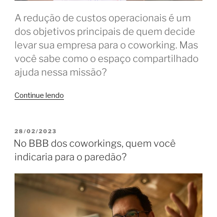
A redução de custos operacionais é um
dos objetivos principais de quem decide
levar sua empresa para o coworking. Mas
você sabe como o espaço compartilhado
ajuda nessa missão?
“Economia
Continue lendo
com
o
coworking:
PUBLICADO
28/02/2023
EM
reduza
No BBB dos coworkings, quem você
custos
indicaria para o paredão?
e
invista
no
que
é