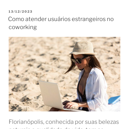
para
usar
PUBLICADO
13/12/2023
EM
o
Como atender usuários estrangeiros no
coworking
coworking
como
um
hub
de
inovação”
Florianópolis, conhecida por suas belezas