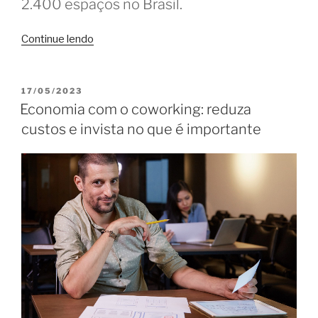
2.400 espaços no Brasil.
“Censo
Continue lendo
Coworking
Brasil
2023:
PUBLICADO
17/05/2023
EM
dados
Economia com o coworking: reduza
mostram
custos e invista no que é importante
crescimento
do
mercado”