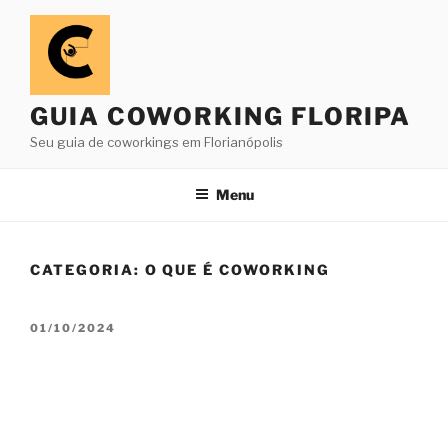
Pular
para
o
conteúdo
GUIA COWORKING FLORIPA
Seu guia de coworkings em Florianópolis
Menu
CATEGORIA:
O QUE É COWORKING
PUBLICADO
01/10/2024
EM