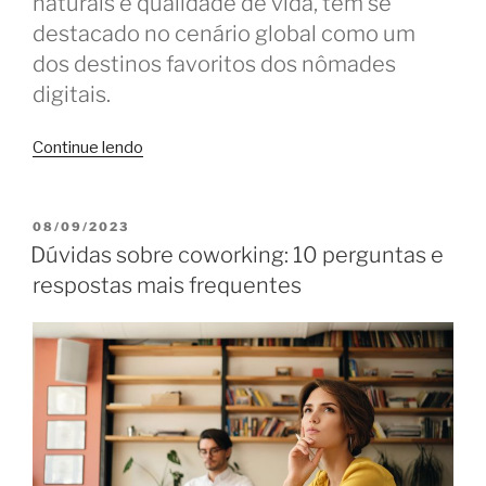
naturais e qualidade de vida, tem se
destacado no cenário global como um
dos destinos favoritos dos nômades
digitais.
“Como
Continue lendo
atender
usuários
estrangeiros
PUBLICADO
08/09/2023
EM
no
Dúvidas sobre coworking: 10 perguntas e
coworking”
respostas mais frequentes