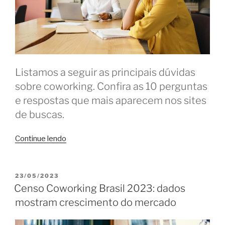
Listamos a seguir as principais dúvidas
sobre coworking. Confira as 10 perguntas
e respostas que mais aparecem nos sites
de buscas.
“Dúvidas
Continue lendo
sobre
coworking:
10
PUBLICADO
23/05/2023
EM
perguntas
Censo Coworking Brasil 2023: dados
e
mostram crescimento do mercado
respostas
mais