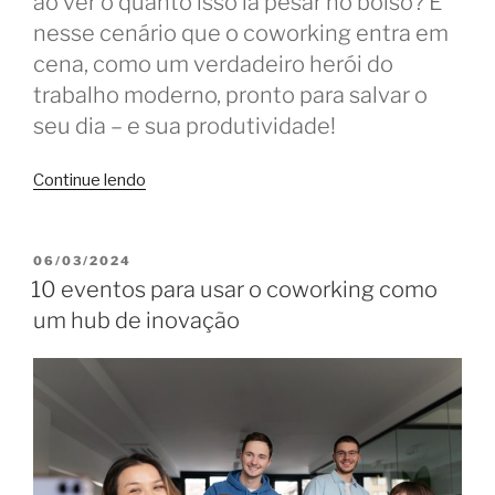
ao ver o quanto isso ia pesar no bolso? É
nesse cenário que o coworking entra em
cena, como um verdadeiro herói do
trabalho moderno, pronto para salvar o
seu dia – e sua produtividade!
“Explicando
Continue lendo
o
modelo
de
PUBLICADO
06/03/2024
EM
coworking
10 eventos para usar o coworking como
para
um hub de inovação
quem
nunca
usou”