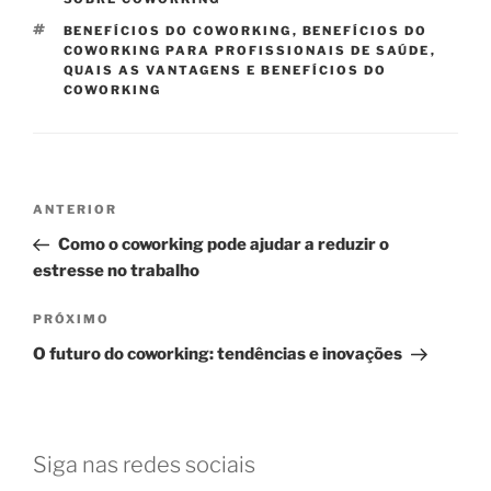
TAGS
BENEFÍCIOS DO COWORKING
,
BENEFÍCIOS DO
COWORKING PARA PROFISSIONAIS DE SAÚDE
,
QUAIS AS VANTAGENS E BENEFÍCIOS DO
COWORKING
Navegação
Post
ANTERIOR
de
anterior
Como o coworking pode ajudar a reduzir o
Post
estresse no trabalho
Próximo
PRÓXIMO
post
O futuro do coworking: tendências e inovações
Siga nas redes sociais