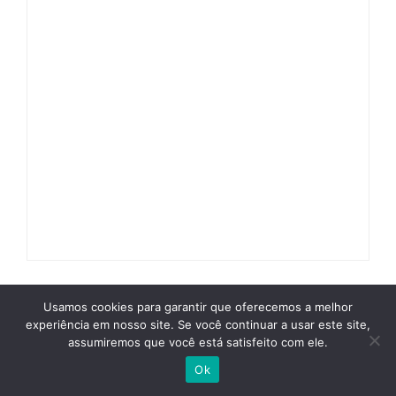
Usamos cookies para garantir que oferecemos a melhor
experiência em nosso site. Se você continuar a usar este site,
Leia na newsletter agenteGPT
assumiremos que você está satisfeito com ele.
Ok