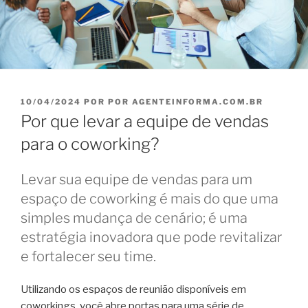
PUBLICADO
10/04/2024
POR
POR AGENTEINFORMA.COM.BR
EM
Por que levar a equipe de vendas
para o coworking?
Levar sua equipe de vendas para um
espaço de coworking é mais do que uma
simples mudança de cenário; é uma
estratégia inovadora que pode revitalizar
e fortalecer seu time.
Utilizando os espaços de reunião disponíveis em
coworkings, você abre portas para uma série de