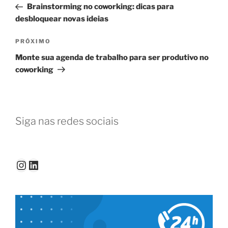
anterior
Brainstorming no coworking: dicas para
Post
desbloquear novas ideias
Próximo
PRÓXIMO
post
Monte sua agenda de trabalho para ser produtivo no
coworking
Siga nas redes sociais
Instagram
LinkedIn