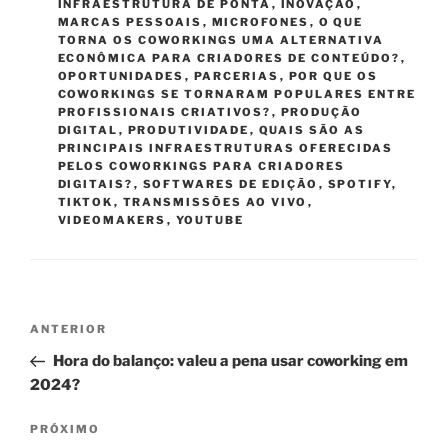
INFRAESTRUTURA DE PONTA
,
INOVAÇÃO
,
MARCAS PESSOAIS
,
MICROFONES
,
O QUE
TORNA OS COWORKINGS UMA ALTERNATIVA
ECONÔMICA PARA CRIADORES DE CONTEÚDO?
,
OPORTUNIDADES
,
PARCERIAS
,
POR QUE OS
COWORKINGS SE TORNARAM POPULARES ENTRE
PROFISSIONAIS CRIATIVOS?
,
PRODUÇÃO
DIGITAL
,
PRODUTIVIDADE
,
QUAIS SÃO AS
PRINCIPAIS INFRAESTRUTURAS OFERECIDAS
PELOS COWORKINGS PARA CRIADORES
DIGITAIS?
,
SOFTWARES DE EDIÇÃO
,
SPOTIFY
,
TIKTOK
,
TRANSMISSÕES AO VIVO
,
VIDEOMAKERS
,
YOUTUBE
Navegação
Post
ANTERIOR
de
anterior
Hora do balanço: valeu a pena usar coworking em
Post
2024?
Próximo
PRÓXIMO