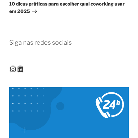
post
10 dicas práticas para escolher qual coworking usar
em 2025
Siga nas redes sociais
Instagram
LinkedIn