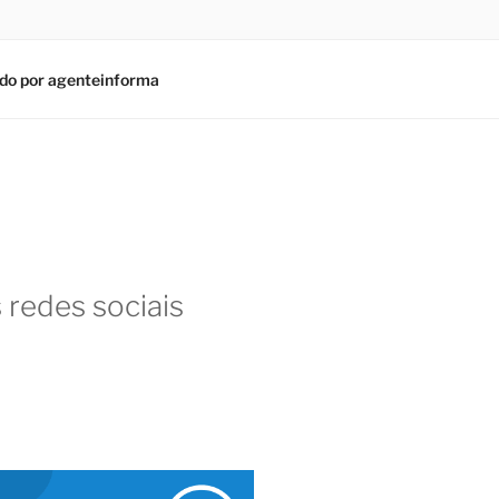
do por agenteinforma
 redes sociais
am
In