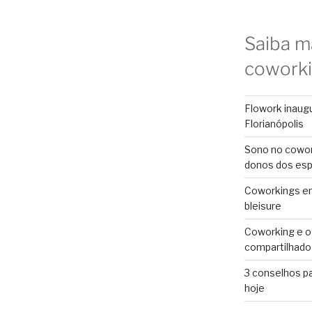
Saiba m
cowork
Flowork inaug
Florianópolis
Sono no cowor
donos dos es
Coworkings em 
bleisure
Coworking e o
compartilhado
3 conselhos p
hoje