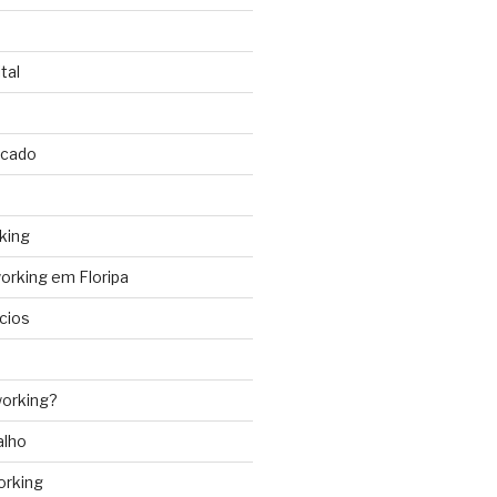
tal
rcado
king
rking em Floripa
cios
orking?
alho
orking