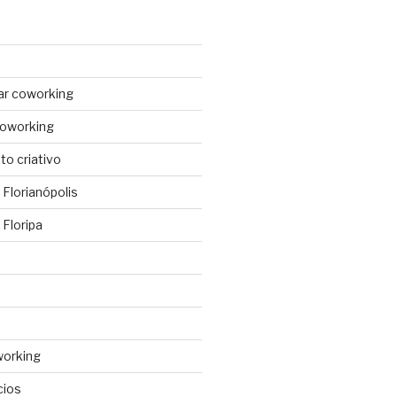
ar coworking
coworking
o criativo
Florianópolis
Floripa
working
cios