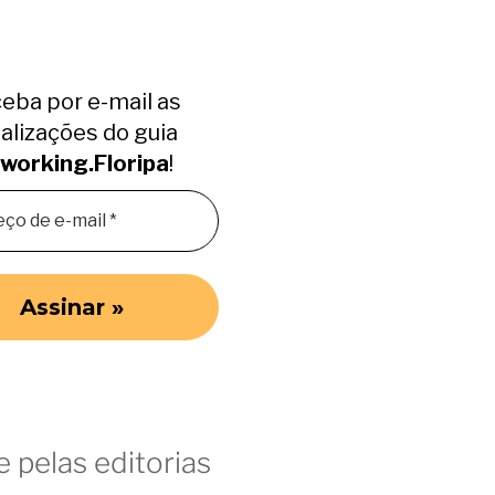
eba por e-mail as
alizações do guia
working.Floripa
!
 pelas editorias