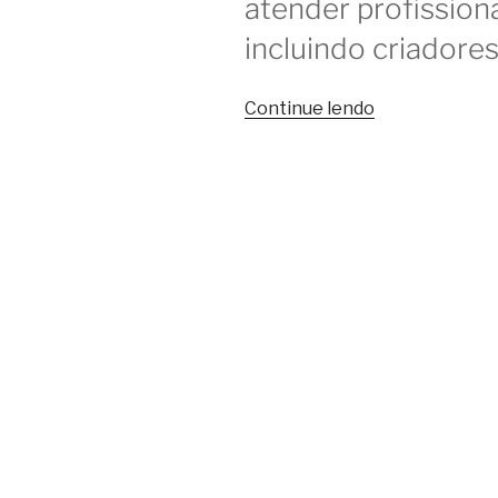
atender profissiona
incluindo criadores
“Como
Continue lendo
coworkings
apoiam
os
criadores
de
conteúdo”