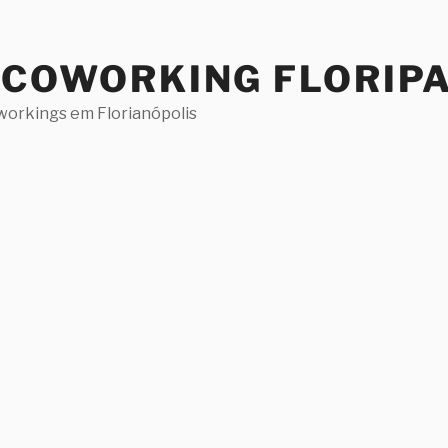
 COWORKING FLORIP
workings em Florianópolis