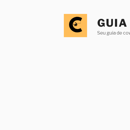
Pular
para
o
GUIA
conteúdo
Seu guia de co