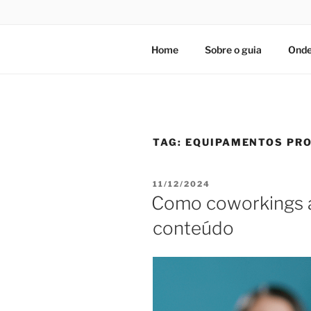
Home
Sobre o guia
Onde
TAG:
EQUIPAMENTOS PRO
PUBLICADO
11/12/2024
EM
Como coworkings a
conteúdo