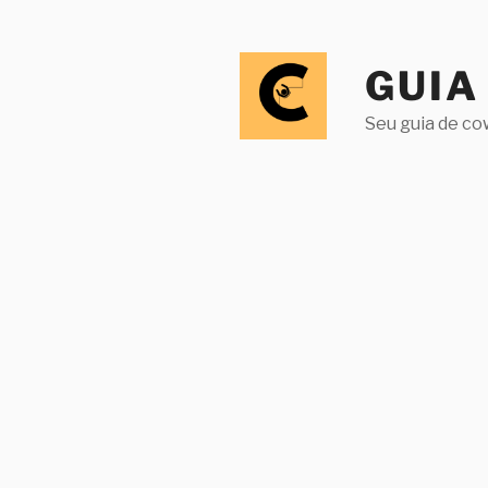
Pular
para
o
GUIA
conteúdo
Seu guia de co