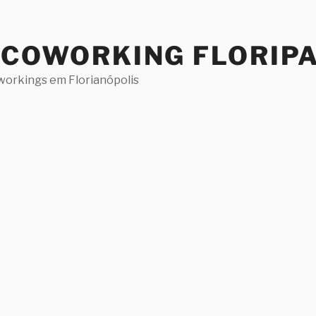
 COWORKING FLORIP
workings em Florianópolis