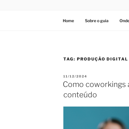
Home
Sobre o guia
Onde
TAG:
PRODUÇÃO DIGITAL
PUBLICADO
11/12/2024
EM
Como coworkings a
conteúdo