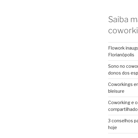
Saiba m
cowork
Flowork inaug
Florianópolis
Sono no cowor
donos dos es
Coworkings em 
bleisure
Coworking e o
compartilhado
3 conselhos p
hoje