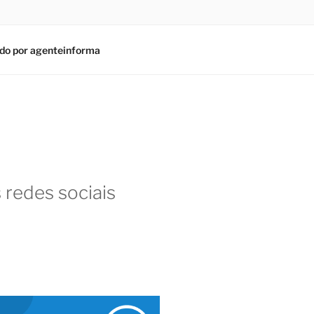
do por agenteinforma
 redes sociais
am
In