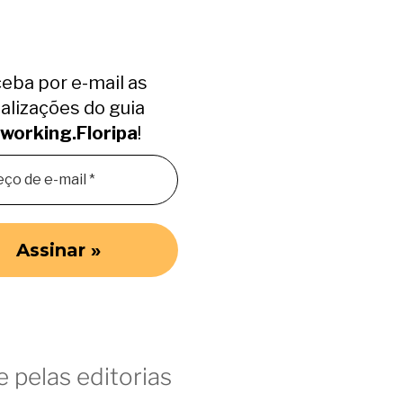
eba por e-mail as
alizações do guia
working.Floripa
!
 pelas editorias