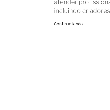
atender profissiona
incluindo criadores
“Como
Continue lendo
coworkings
apoiam
os
criadores
de
conteúdo”