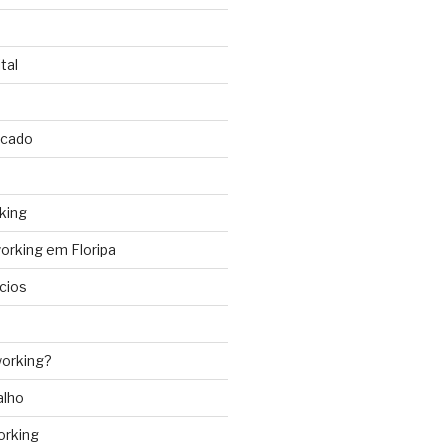
tal
rcado
king
rking em Floripa
cios
orking?
alho
orking