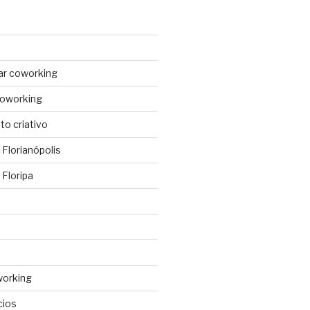
ar coworking
coworking
o criativo
Florianópolis
Floripa
working
cios