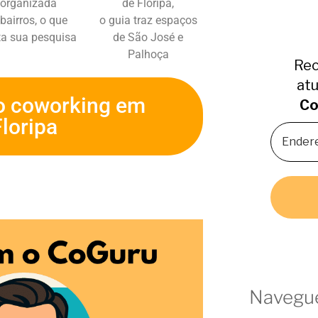
 organizada
de Floripa,
 bairros, o que
o guia traz espaços
ita sua pesquisa
de São José e
Palhoça
Rec
atu
o coworking em
Co
Floripa
Navegue