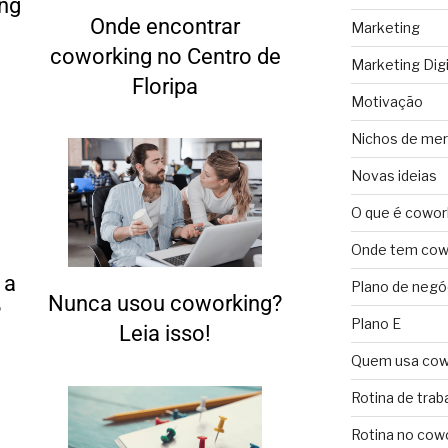
ng
Onde encontrar
Marketing
coworking no Centro de
Marketing Digi
Floripa
Motivação
Nichos de me
Novas ideias
O que é cowor
Onde tem cowo
 a
Plano de negó
Nunca usou coworking?
?
Plano E
Leia isso!
Quem usa cow
Rotina de trab
Rotina no cow