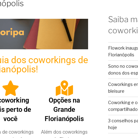
nópolis
Saiba m
cowork
Flowork inaug
Florianópolis
ia dos coworkings de
Sono no cowor
ianópolis!
donos dos es
Coworkings em 
bleisure
coworking
Opções na
Coworking e o
s perto de
Grande
compartilhado
você​
Florianópolis
3 conselhos p
hoje
ta de coworkings
Além dos coworkings