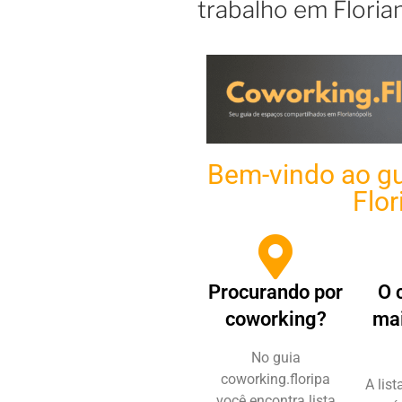
trabalho em Floria
Bem-vindo ao gu
Flor
Procurando por
O 
coworking?
mai
No guia
coworking.floripa
A lis
você encontra lista