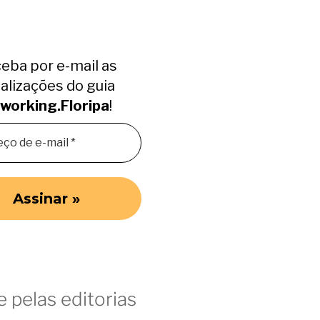
eba por e-mail as
alizações do guia
working.Floripa
!
 pelas editorias