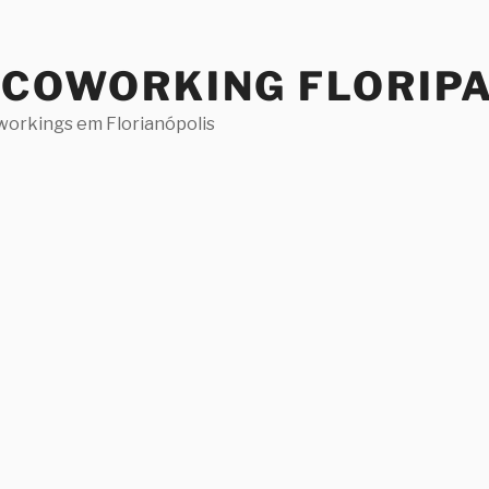
 COWORKING FLORIP
workings em Florianópolis