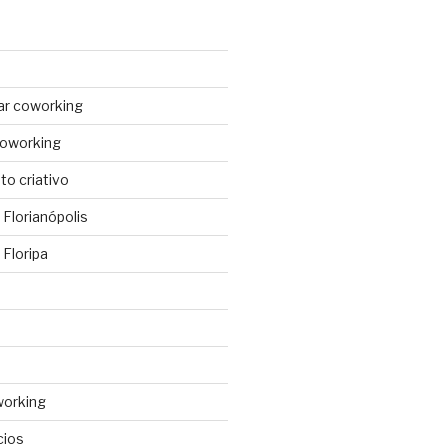
ar coworking
coworking
o criativo
Florianópolis
Floripa
working
cios