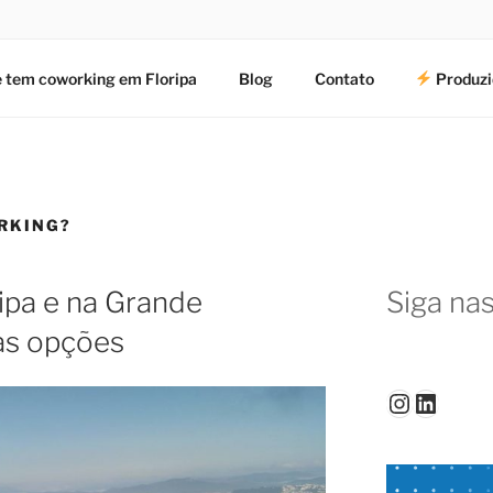
 tem coworking em Floripa
Blog
Contato
Produzi
ORKING?
ipa e na Grande
Siga nas
 as opções