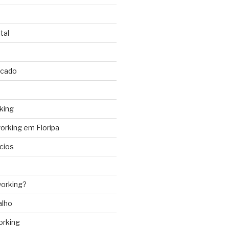
tal
rcado
king
rking em Floripa
cios
orking?
alho
orking