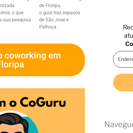
anizada
de Floripa,
irros, o que
o guia traz espaços
ta sua pesquisa
de São José e
Rec
Palhoça
atu
Co
o coworking em
Floripa
Navegue