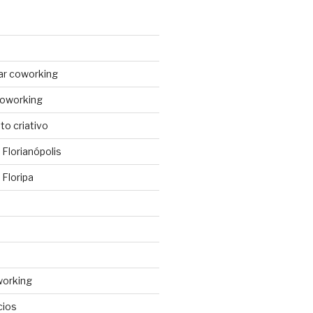
ar coworking
coworking
o criativo
Florianópolis
Floripa
working
cios