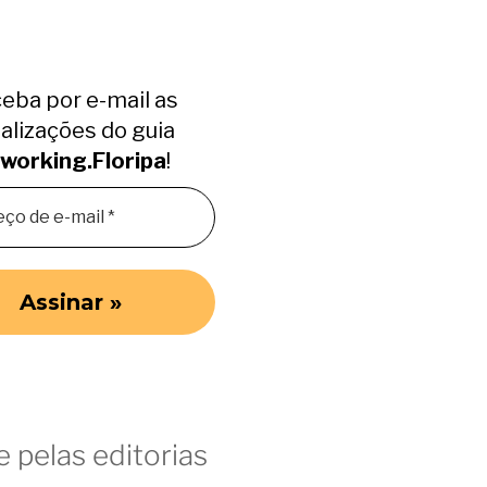
eba por e-mail as
alizações do guia
working.Floripa
!
 pelas editorias