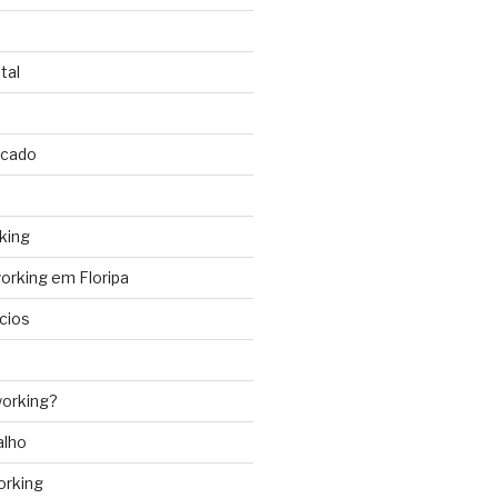
tal
rcado
king
rking em Floripa
cios
orking?
alho
orking