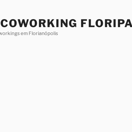
 COWORKING FLORIP
workings em Florianópolis