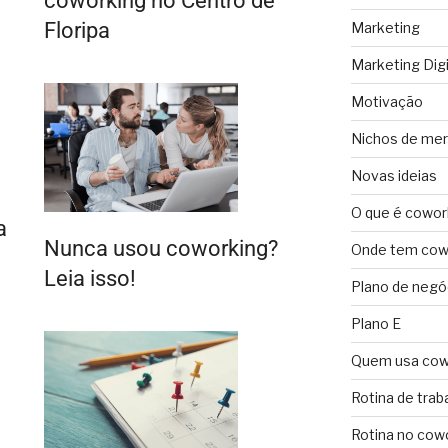
coworking no Centro de
Floripa
Marketing
Marketing Digi
Motivação
Nichos de me
Novas ideias
O que é cowor
a
Nunca usou coworking?
Onde tem cowo
Leia isso!
Plano de negó
Plano E
Quem usa cow
Rotina de trab
Rotina no cow