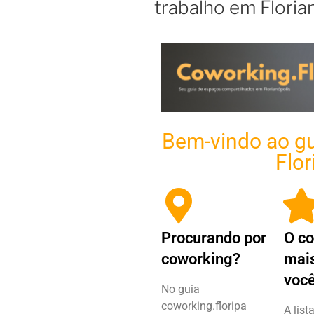
trabalho em Floria
Bem-vindo ao gu
Flor
Procurando por
O c
coworking?
mais
você
No guia
coworking.floripa
A list