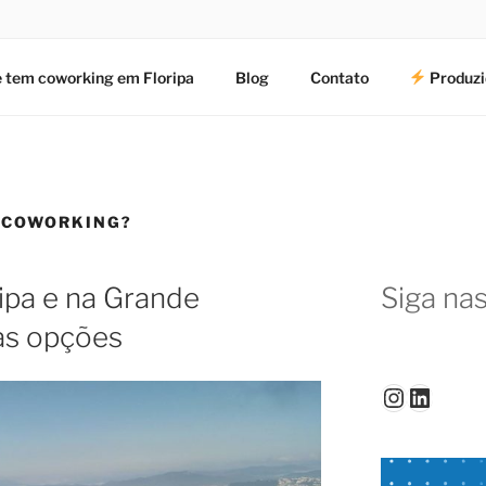
 tem coworking em Floripa
Blog
Contato
Produzi
I COWORKING?
ipa e na Grande
Siga nas
 as opções