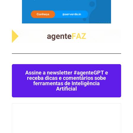
Assine a newsletter #agenteGPT e
receba dicas e comentários sobe
ferramentas de Inteligência
Artificial