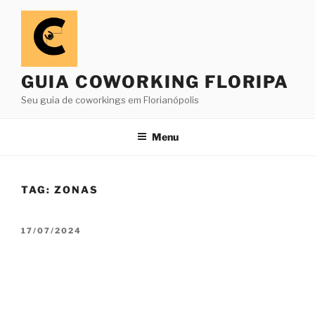
Pular
para
o
conteúdo
GUIA COWORKING FLORIPA
Seu guia de coworkings em Florianópolis
Menu
TAG:
ZONAS
PUBLICADO
17/07/2024
EM