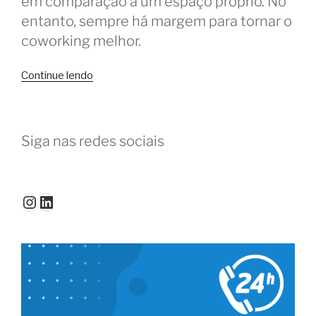
em comparação a um espaço próprio. No
entanto, sempre há margem para tornar o
coworking melhor.
“Coworking
Continue lendo
é
ótimo,
mas
Siga nas redes sociais
poderia
ser
melhor
se…”
Instagram
LinkedIn