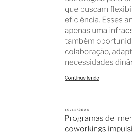
que buscam flexibi
eficiência. Esses 
apenas uma infrae
também oportunid
colaboração, adap
necessidades dinâ
“Hora
Continue lendo
do
balanço:
valeu
a
PUBLICADO
19/11/2024
pena
EM
Programas de imers
usar
coworkings impuls
coworking