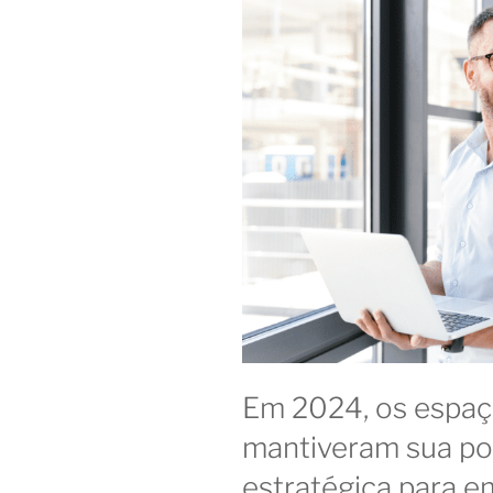
sai
na
frente”
Em 2024, os espaç
mantiveram sua p
estratégica para e