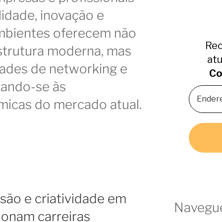
lidade, inovação e
ambientes oferecem não
Rec
strutura moderna, mas
atu
ades de networking e
Co
tando-se às
micas do mercado atual.
ão e criatividade em
Navegue
ionam carreiras