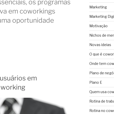
senciais, os programas
Marketing
tiva em coworkings
Marketing Digi
ma oportunidade
Motivação
Nichos de me
Novas ideias
O que é cowor
Onde tem cowo
Plano de negó
usuários em
Plano E
oworking
Quem usa cow
Rotina de trab
Rotina no cow