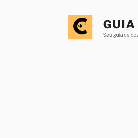
Pular
para
o
GUIA
conteúdo
Seu guia de co