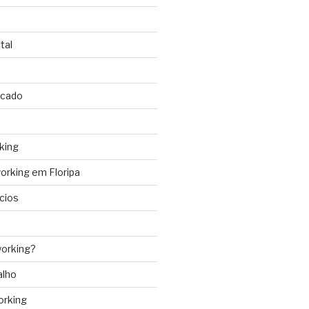
tal
rcado
king
rking em Floripa
cios
orking?
alho
orking