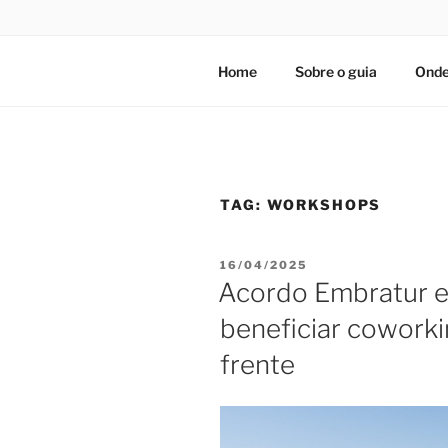
Home
Sobre o guia
Onde
TAG:
WORKSHOPS
PUBLICADO
16/04/2025
EM
Acordo Embratur 
beneficiar coworkin
frente