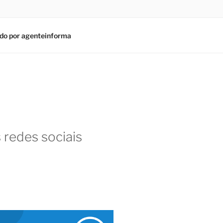
do por agenteinforma
 redes sociais
am
In