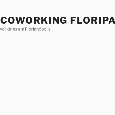
 COWORKING FLORIP
workings em Florianópolis