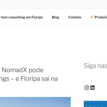
 tem coworking em Floripa
Blog
Contato
Produzi
Siga nas
e NomadX pode
gs – e Floripa sai na
Instagr
Linked