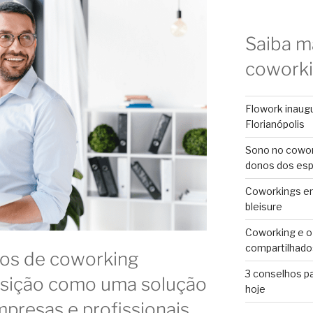
Saiba m
cowork
Flowork inaug
Florianópolis
Sono no cowor
donos dos es
Coworkings em 
bleisure
Coworking e o
compartilhado
os de coworking
3 conselhos p
osição como uma solução
hoje
mpresas e profissionais