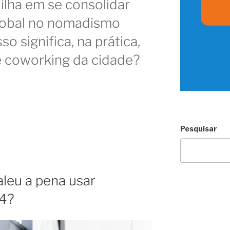
 ilha em se consolidar
lobal no nomadismo
sso significa, na prática,
e coworking da cidade?
Pesquisar
aleu a pena usar
4?