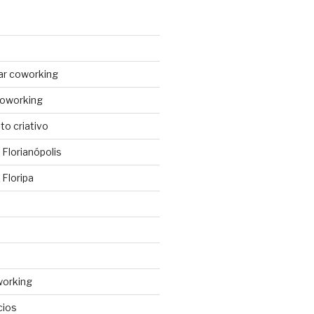
ar coworking
coworking
o criativo
Florianópolis
Floripa
working
cios