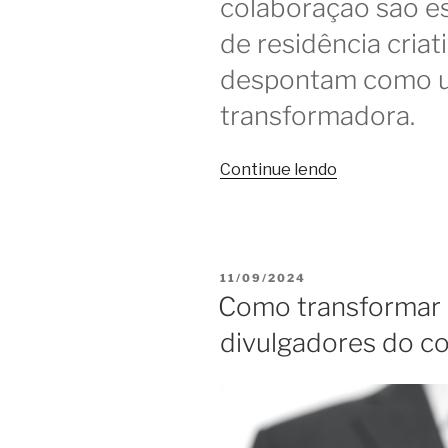
colaboração são es
de residência cria
despontam como u
transformadora.
“Programas
Continue lendo
de
imersão
e
criatividade
PUBLICADO
11/09/2024
em
EM
Como transformar 
coworkings
divulgadores do c
impulsionam
carreiras”