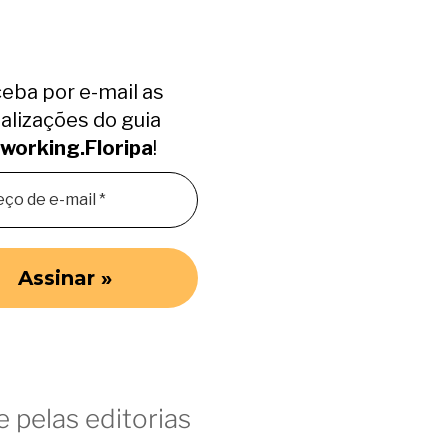
eba por e-mail as
alizações do guia
working.Floripa
!
 pelas editorias