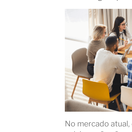
em
2024?”
No mercado atual, 