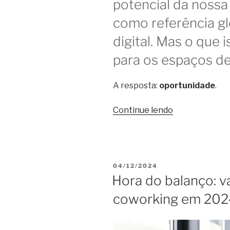
potencial da nossa
como referência g
digital. Mas o que i
para os espaços d
A resposta:
oportunidade
.
“Acordo
Continue lendo
Embratur
e
NomadX
pode
PUBLICADO
04/12/2024
beneficiar
EM
Hora do balanço: v
coworkings
coworking em 202
–
e
Floripa