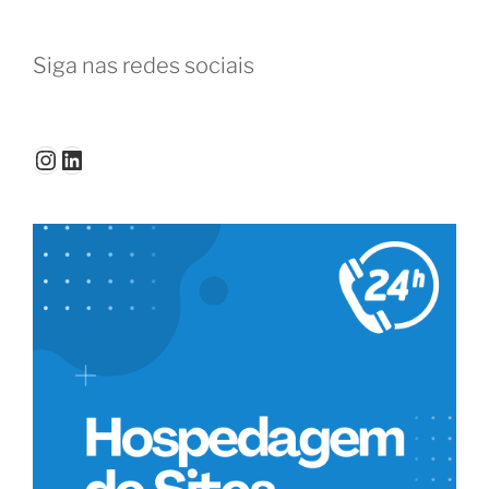
a
nova
Siga nas redes sociais
era
do
trabalho
flexível”
Instagram
LinkedIn