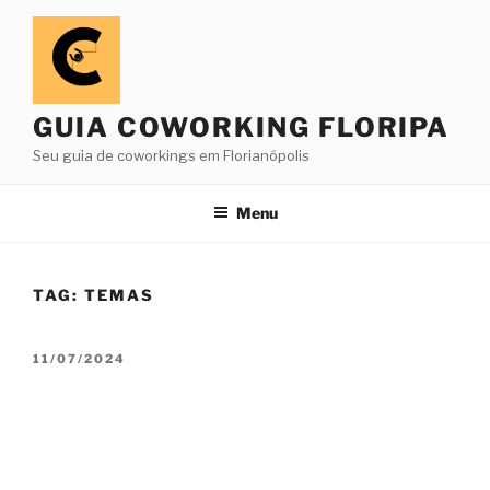
Pular
para
o
conteúdo
GUIA COWORKING FLORIPA
Seu guia de coworkings em Florianópolis
Menu
TAG:
TEMAS
PUBLICADO
11/07/2024
EM