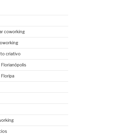
ar coworking
coworking
o criativo
Florianópolis
Floripa
working
cios