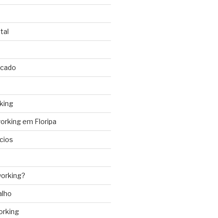
tal
rcado
king
rking em Floripa
cios
orking?
alho
orking