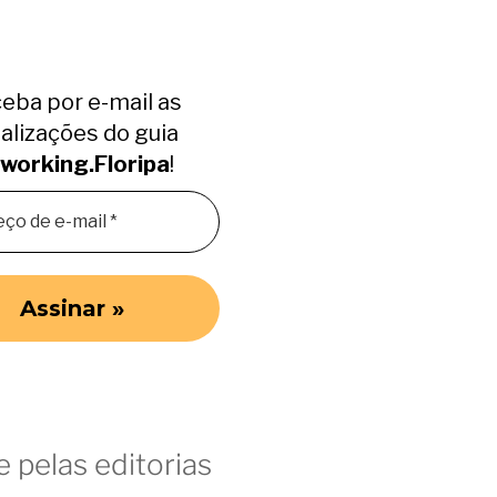
eba por e-mail as
alizações do guia
working.Floripa
!
 pelas editorias