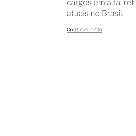
cargos em alta, ref
atuais no Brasil.
“LinkedIn
Continue lendo
e
as
25
profissões
mais
promissoras
no
Brasil”