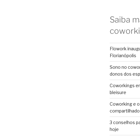
Saiba m
cowork
Flowork inaug
Florianópolis
Sono no cowor
donos dos es
Coworkings em 
bleisure
Coworking e o
compartilhado
3 conselhos p
hoje