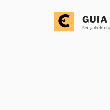
Pular
para
o
GUIA
conteúdo
Seu guia de co