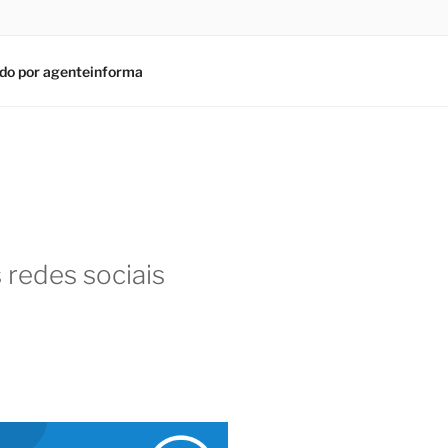
do por agenteinforma
 redes sociais
am
In