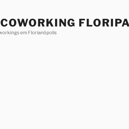
 COWORKING FLORIP
workings em Florianópolis