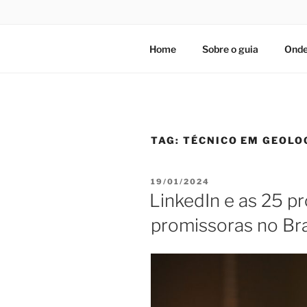
Home
Sobre o guia
Onde
TAG:
TÉCNICO EM GEOLO
PUBLICADO
19/01/2024
EM
LinkedIn e as 25 p
promissoras no Bra