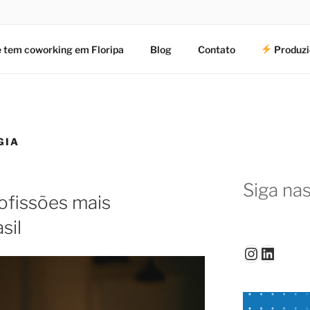
 tem coworking em Floripa
Blog
Contato
Produzi
GIA
Siga nas
rofissões mais
sil
Instagr
Linked