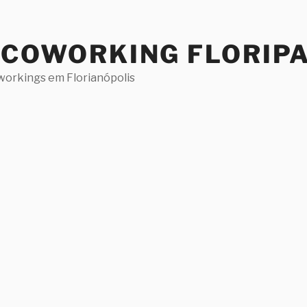
 COWORKING FLORIP
workings em Florianópolis