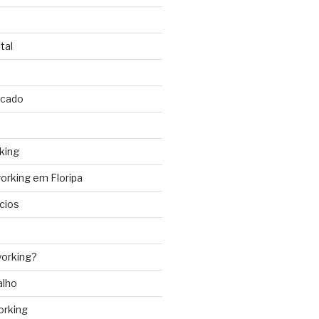
tal
rcado
king
rking em Floripa
cios
orking?
alho
orking