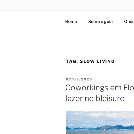
Home
Sobre o guia
Onde
TAG:
SLOW LIVING
PUBLICADO
07/05/2025
EM
Coworkings em Flor
lazer no bleisure