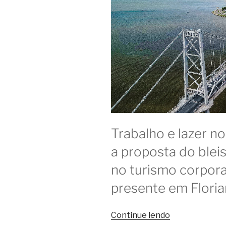
Trabalho e lazer n
a proposta do blei
no turismo corpora
presente em Floria
“Coworkings
Continue lendo