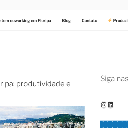
 tem coworking em Floripa
Blog
Contato
Produzi
Siga nas
ipa: produtividade e
Instagr
Linked