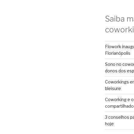
Saiba m
cowork
Flowork inaug
Florianópolis
Sono no cowor
donos dos es
Coworkings em 
bleisure
Coworking e o
compartilhado
3 conselhos p
hoje