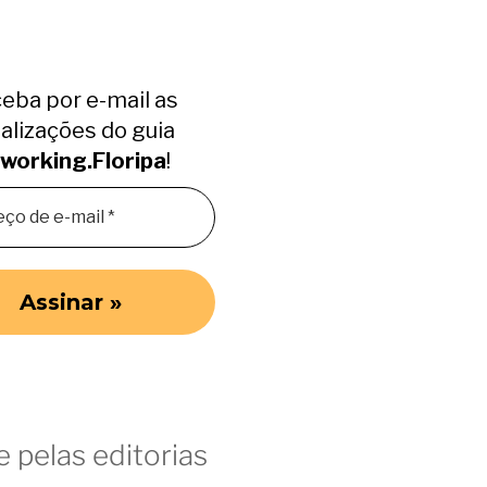
eba por e-mail as
alizações do guia
working.Floripa
!
 pelas editorias