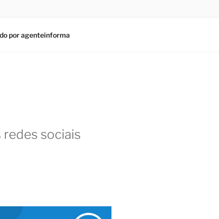
do por agenteinforma
 redes sociais
am
In