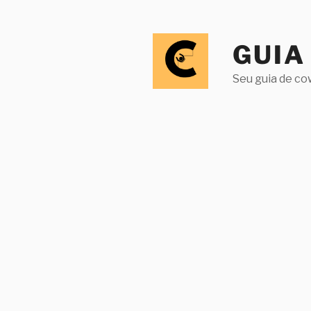
Pular
para
o
GUIA
conteúdo
Seu guia de co