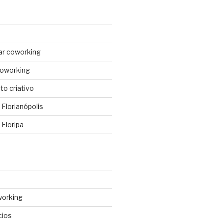
ar coworking
coworking
o criativo
Florianópolis
Floripa
working
cios