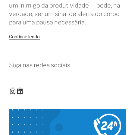
um inimigo da produtividade — pode, na
verdade, ser um sinal de alerta do corpo
para uma pausa necessária.
“Sono
Continue lendo
no
coworking?
Dicas
Siga nas redes sociais
para
usuários
e
donos
Instagram
LinkedIn
dos
espaços”