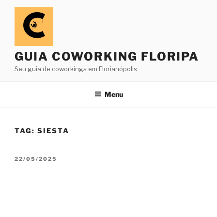
Pular
para
o
conteúdo
GUIA COWORKING FLORIPA
Seu guia de coworkings em Florianópolis
Menu
TAG:
SIESTA
PUBLICADO
22/05/2025
EM