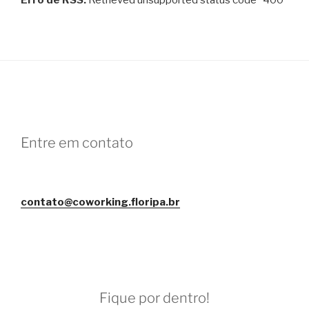
Erro de RSS:
Retrieved unsupported status code "400"
Entre em contato
contato@coworking.floripa.br
Fique por dentro!