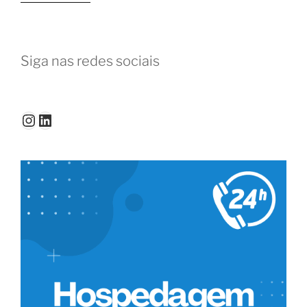
e
educação
contínua:
Siga nas redes sociais
formação
no
melhor
ambiente”
Instagram
LinkedIn