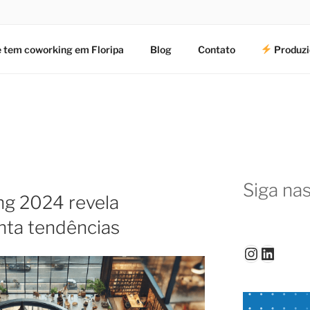
 tem coworking em Floripa
Blog
Contato
Produzi
Siga nas
g 2024 revela
nta tendências
Instagr
Linked