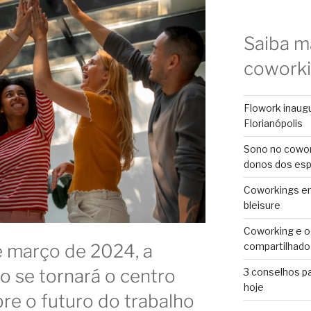
Saiba m
cowork
Flowork inaug
Florianópolis
Sono no cowor
donos dos es
Coworkings em 
bleisure
Coworking e o
compartilhado
e março de 2024, a
o se tornará o centro
3 conselhos p
hoje
re o futuro do trabalho