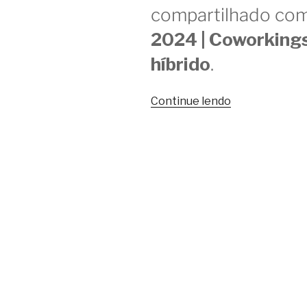
compartilhado co
2024 | Coworkings
híbrido
.
“Encontro
Continue lendo
ANCEV
SP
2024
reúne
donos
e
gestores
de
coworking”