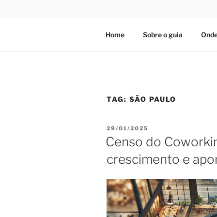
Home
Sobre o guia
Onde
TAG:
SÃO PAULO
PUBLICADO
29/01/2025
EM
Censo do Coworkin
crescimento e apo