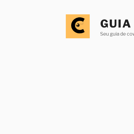
Pular
para
o
GUIA
conteúdo
Seu guia de co