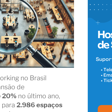
rking no Brasil
ansão de
e 20%
no último ano,
 para
2.986 espaços