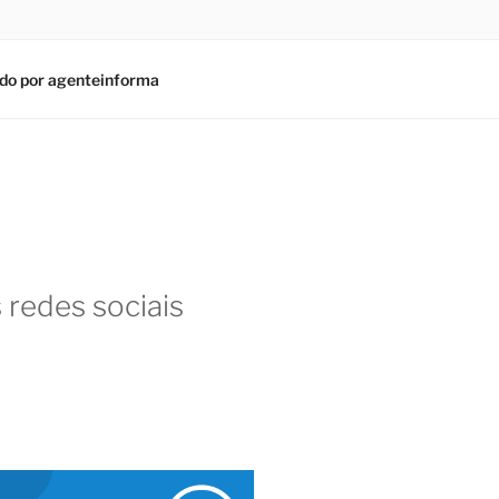
do por agenteinforma
 redes sociais
am
In