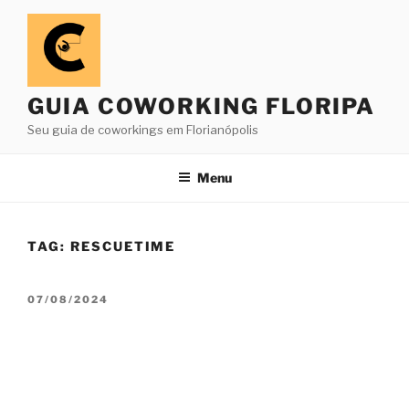
Pular
para
o
conteúdo
GUIA COWORKING FLORIPA
Seu guia de coworkings em Florianópolis
Menu
TAG:
RESCUETIME
PUBLICADO
07/08/2024
EM