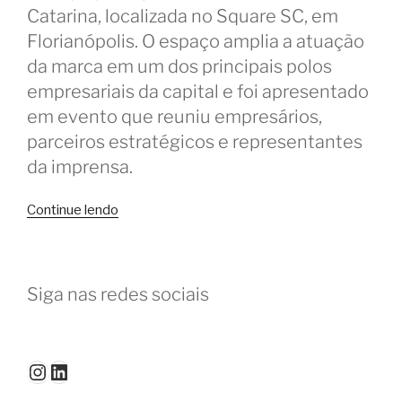
Catarina, localizada no Square SC, em
Florianópolis. O espaço amplia a atuação
da marca em um dos principais polos
empresariais da capital e foi apresentado
em evento que reuniu empresários,
parceiros estratégicos e representantes
da imprensa.
“Flowork
Continue lendo
inaugura
coworking
no
Siga nas redes sociais
Square
SC
em
Florianópolis”
Instagram
LinkedIn