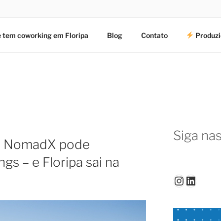
 tem coworking em Floripa
Blog
Contato
Produzi
Siga nas
e NomadX pode
gs – e Floripa sai na
Instagr
Linked