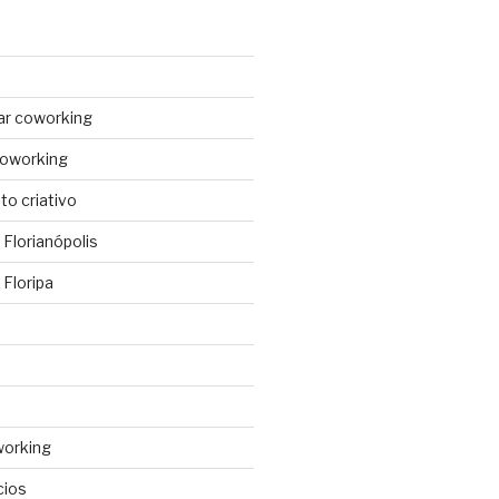
ar coworking
coworking
o criativo
Florianópolis
Floripa
working
cios