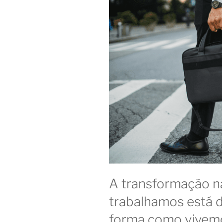
sai
na
frente”
A transformação 
trabalhamos está d
forma como vivem