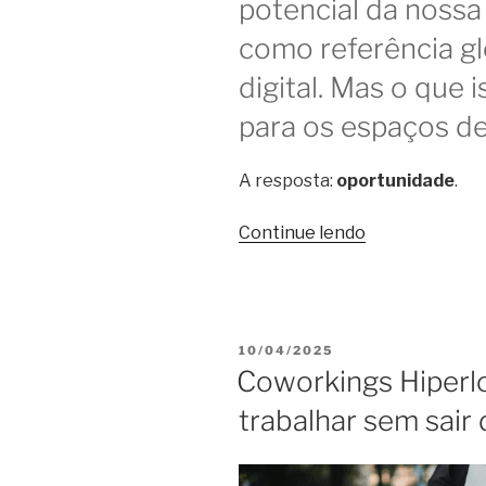
potencial da nossa
como referência g
digital. Mas o que i
para os espaços d
A resposta:
oportunidade
.
“Acordo
Continue lendo
Embratur
e
NomadX
pode
PUBLICADO
10/04/2025
beneficiar
EM
Coworkings Hiperloc
coworkings
trabalhar sem sair 
–
e
Floripa