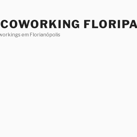
 COWORKING FLORIP
workings em Florianópolis