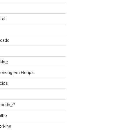
tal
rcado
king
rking em Floripa
cios
orking?
alho
orking