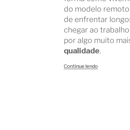
do modelo remoto 
de enfrentar long
chegar ao trabalho
por algo muito mai
qualidade
.
“Coworkings
Continue lendo
Hiperlocais:
o
novo
jeito
de
trabalhar
sem
sair
do