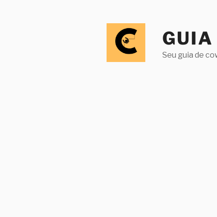
Pular
para
o
GUIA
conteúdo
Seu guia de co