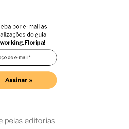
eba por e-mail as
alizações do guia
working.Floripa
!
 pelas editorias