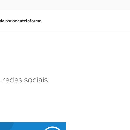
do por agenteinforma
 redes sociais
am
In