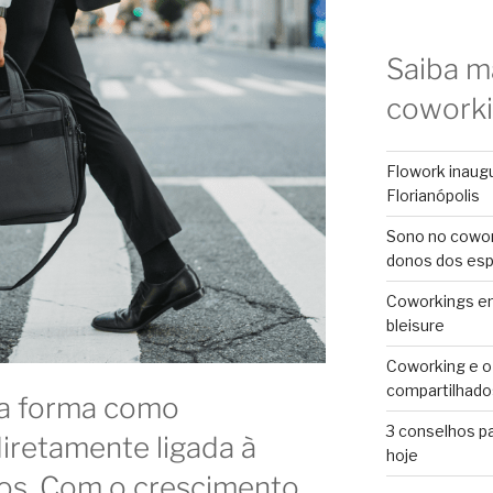
Saiba m
cowork
Flowork inaug
Florianópolis
Sono no cowor
donos dos es
Coworkings em 
bleisure
Coworking e o
compartilhado
na forma como
3 conselhos p
iretamente ligada à
hoje
os. Com o crescimento