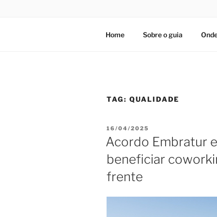
Home
Sobre o guia
Onde
TAG:
QUALIDADE
PUBLICADO
16/04/2025
EM
Acordo Embratur 
beneficiar coworkin
frente