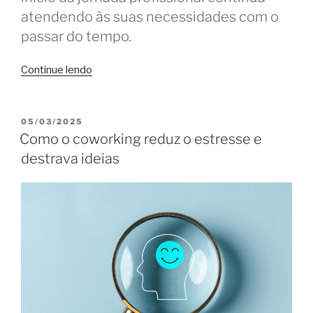
atendendo às suas necessidades com o
passar do tempo.
“O
Continue lendo
que
levaria
você
PUBLICADO
05/03/2025
EM
a
Como o coworking reduz o estresse e
trocar
destrava ideias
de
coworking?”