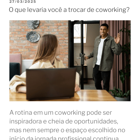
produtividade
PUBLICADO
27/03/2025
EM
e
O que levaria você a trocar de coworking?
lazer
no
bleisure”
A rotina em um coworking pode ser
inspiradora e cheia de oportunidades,
mas nem sempre o espaço escolhido no
início da jornada profissional continua