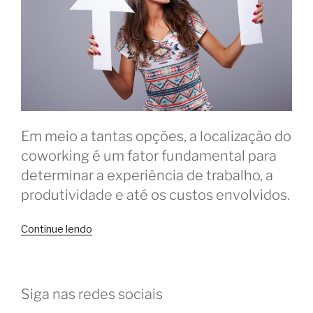
Em meio a tantas opções, a localização do
coworking é um fator fundamental para
determinar a experiência de trabalho, a
produtividade e até os custos envolvidos.
“Centro
Continue lendo
ou
bairro:
como
Siga nas redes sociais
escolher
o