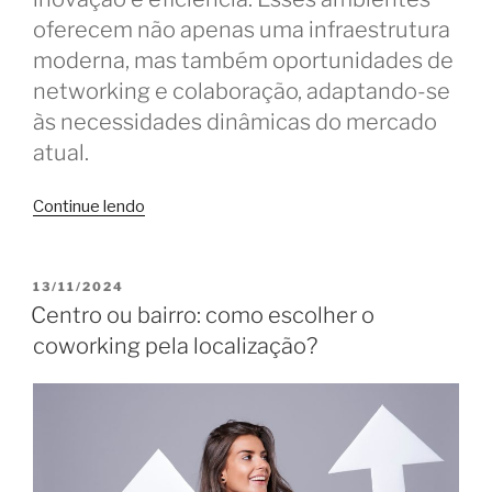
oferecem não apenas uma infraestrutura
moderna, mas também oportunidades de
networking e colaboração, adaptando-se
às necessidades dinâmicas do mercado
atual.
“Hora
Continue lendo
do
balanço:
valeu
PUBLICADO
13/11/2024
EM
a
Centro ou bairro: como escolher o
pena
coworking pela localização?
usar
coworking
em
2024?”