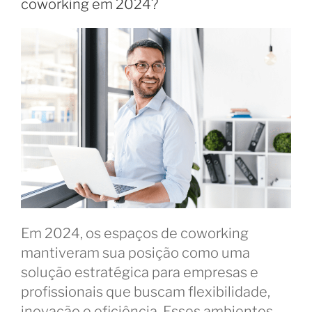
coworking em 2024?
o
preferido
em
Florianópolis?”
Em 2024, os espaços de coworking
mantiveram sua posição como uma
solução estratégica para empresas e
profissionais que buscam flexibilidade,
inovação e eficiência. Esses ambientes