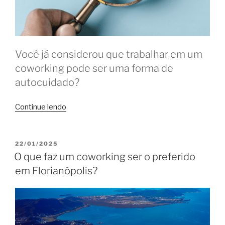
Você já considerou que trabalhar em um
coworking pode ser uma forma de
autocuidado?
“Como
Continue lendo
o
coworking
reduz
PUBLICADO
22/01/2025
EM
o
O que faz um coworking ser o preferido
estresse
em Florianópolis?
e
destrava
ideias”