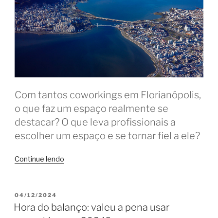
Com tantos coworkings em Florianópolis,
o que faz um espaço realmente se
destacar? O que leva profissionais a
escolher um espaço e se tornar fiel a ele?
“O
Continue lendo
que
faz
um
PUBLICADO
04/12/2024
EM
coworking
Hora do balanço: valeu a pena usar
ser