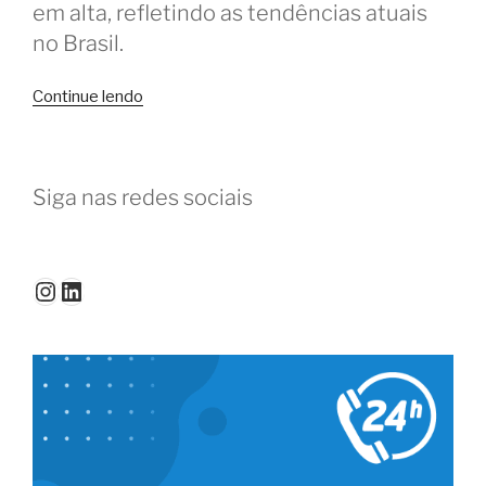
em alta, refletindo as tendências atuais
no Brasil.
“LinkedIn
Continue lendo
e
as
25
Siga nas redes sociais
profissões
mais
promissoras
no
Instagram
LinkedIn
Brasil”