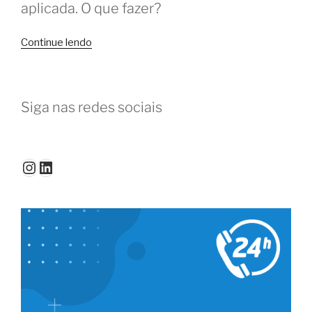
aplicada. O que fazer?
“Brainstorming
Continue lendo
no
coworking:
dicas
Siga nas redes sociais
para
desbloquear
novas
ideias”
Instagram
LinkedIn