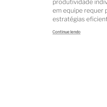
produtividade indi
em equipe requer 
estratégias eficien
“Produtividad
Continue lendo
e
colaboração
no
trabalho
em
grupo
no
coworking”