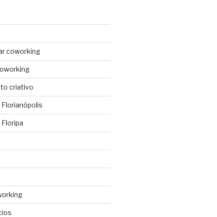
ar coworking
coworking
o criativo
Florianópolis
Floripa
working
cios