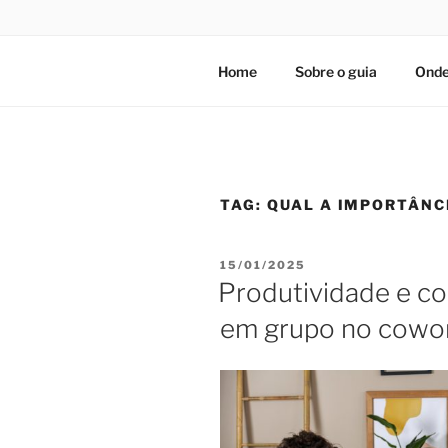
Home
Sobre o guia
Onde
TAG:
QUAL A IMPORTÂNC
PUBLICADO
15/01/2025
EM
Produtividade e co
em grupo no cowo