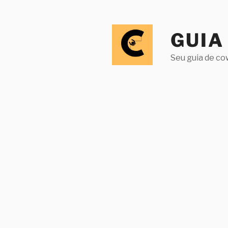
Pular
para
o
GUIA
conteúdo
Seu guia de co