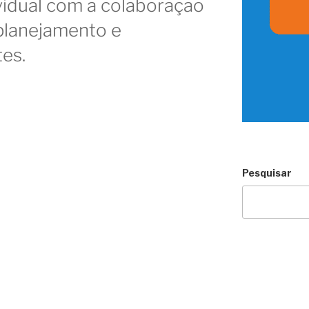
vidual com a colaboração
planejamento e
tes.
e
Pesquisar