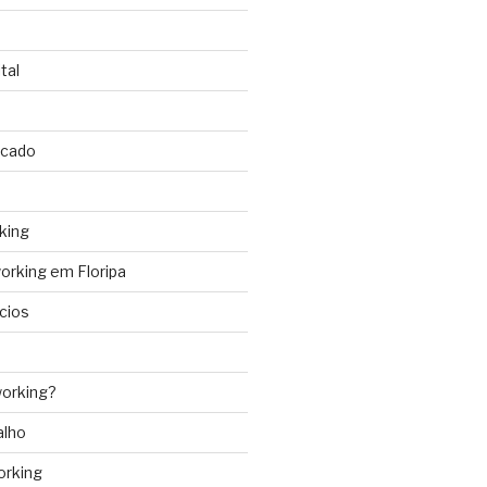
tal
rcado
king
rking em Floripa
cios
orking?
alho
orking