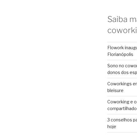
Saiba m
cowork
Flowork inaug
Florianópolis
Sono no cowor
donos dos es
Coworkings em 
bleisure
Coworking e o
compartilhado
3 conselhos p
hoje