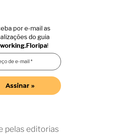
eba por e-mail as
alizações do guia
working.Floripa
!
 pelas editorias