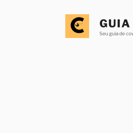
Pular
para
o
GUIA
conteúdo
Seu guia de co