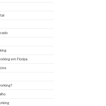
tal
rcado
king
rking em Floripa
cios
orking?
alho
orking