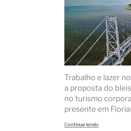
Trabalho e lazer n
a proposta do blei
no turismo corpora
presente em Floria
“Coworkings
Continue lendo