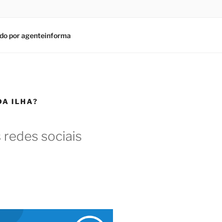
do por agenteinforma
DA ILHA?
 redes sociais
am
In