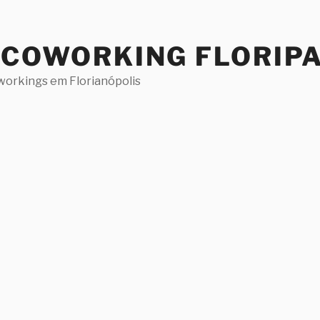
 COWORKING FLORIP
workings em Florianópolis