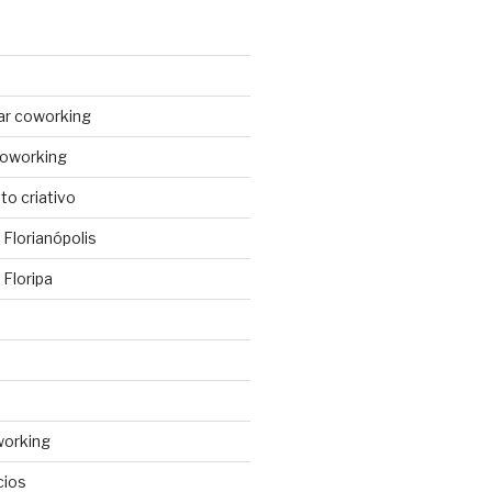
ar coworking
coworking
o criativo
Florianópolis
Floripa
working
cios