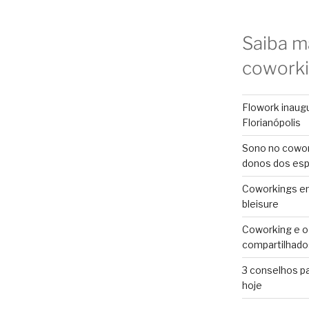
Saiba m
cowork
Flowork inaug
Florianópolis
Sono no cowor
donos dos es
Coworkings em 
bleisure
Coworking e o
compartilhado
3 conselhos p
hoje