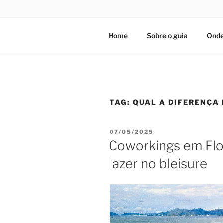
Home
Sobre o guia
Onde
TAG:
QUAL A DIFERENÇA
PUBLICADO
07/05/2025
EM
Coworkings em Flor
lazer no bleisure