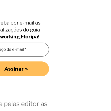
eba por e-mail as
alizações do guia
working.Floripa
!
 pelas editorias