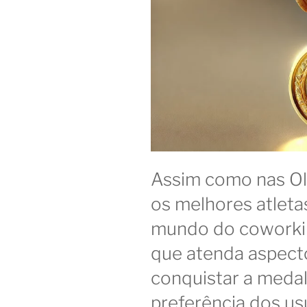
Assim como nas Ol
os melhores atleta
mundo do coworkin
que atenda aspecto
conquistar a meda
preferência dos us