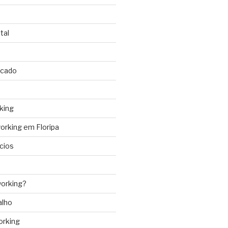
tal
rcado
king
rking em Floripa
cios
orking?
alho
orking