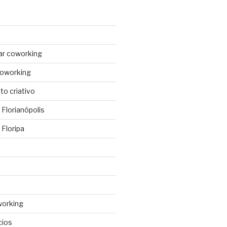
ar coworking
coworking
o criativo
Florianópolis
Floripa
working
cios