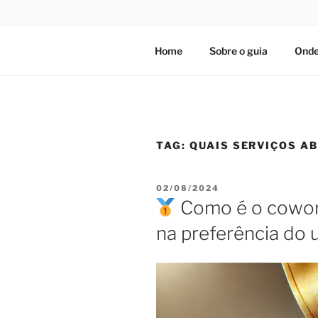
Home
Sobre o guia
Onde
TAG:
QUAIS SERVIÇOS A
PUBLICADO
02/08/2024
EM
Como é o cowor
na preferência do 