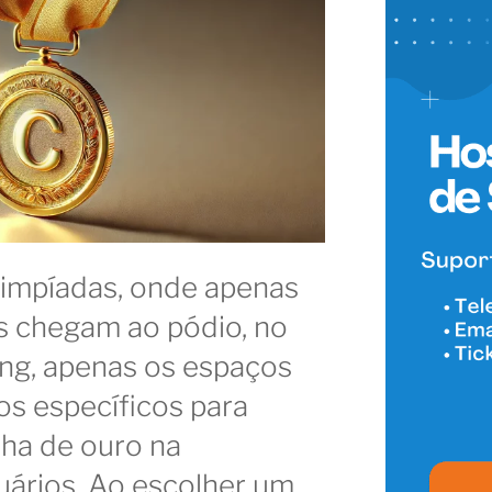
impíadas, onde apenas
s chegam ao pódio, no
g, apenas os espaços
s específicos para
lha de ouro na
uários. Ao escolher um