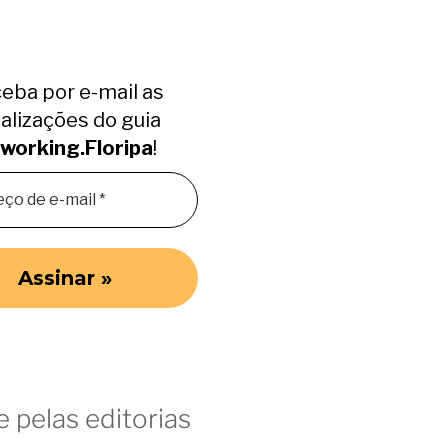
eba por e-mail as
alizações do guia
working.Floripa
!
 pelas editorias