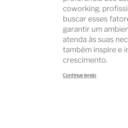
coworking, profis
buscar esses fator
garantir um ambie
atenda às suas ne
também inspire e 
crescimento.
“
Continue lendo
Como
é
o
coworking
medalha
de