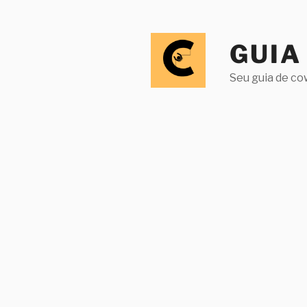
Pular
para
o
GUIA
conteúdo
Seu guia de co