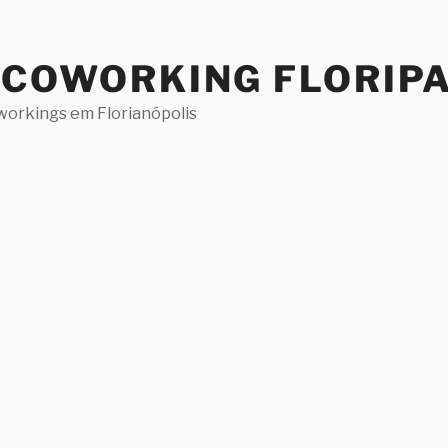
 COWORKING FLORIP
workings em Florianópolis