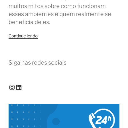
muitos mitos sobre como funcionam
esses ambientes e quem realmente se
beneficia deles.
“Mitos
Continue lendo
e
verdades
sobre
Siga nas redes sociais
o
coworking”
Instagram
LinkedIn