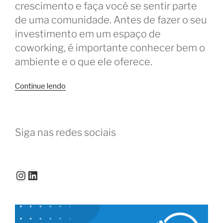
crescimento e faça você se sentir parte
de uma comunidade. Antes de fazer o seu
investimento em um espaço de
coworking, é importante conhecer bem o
ambiente e o que ele oferece.
“O
Continue lendo
que
fazer
antes
Siga nas redes sociais
de
assinar
o
contrato
Instagram
LinkedIn
com
o
coworking”