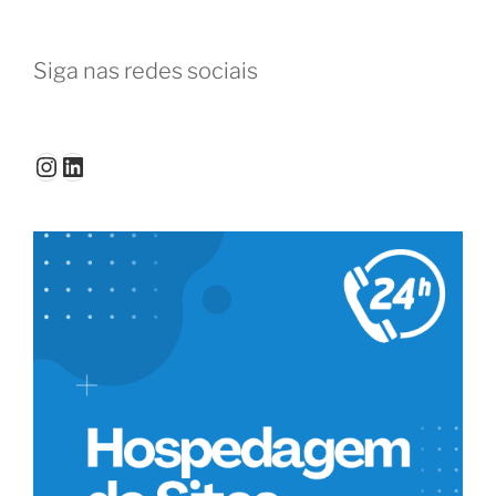
melhores
conselhos
Siga nas redes sociais
para
usar
o
coworking”
Instagram
LinkedIn