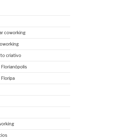
ar coworking
coworking
o criativo
Florianópolis
Floripa
working
cios