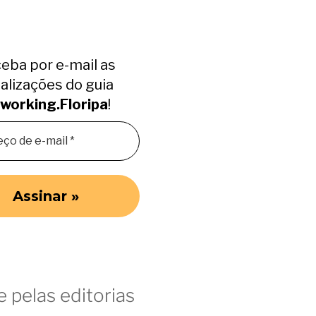
eba por e-mail as
alizações do guia
working.Floripa
!
 pelas editorias