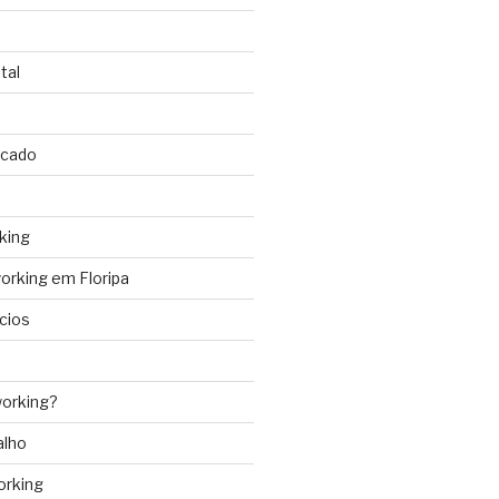
tal
rcado
king
rking em Floripa
cios
orking?
alho
orking