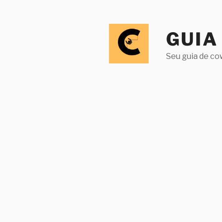
Pular
para
o
GUIA
conteúdo
Seu guia de co