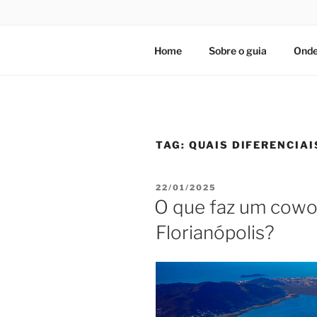
Home
Sobre o guia
Onde
TAG:
QUAIS DIFERENCIA
PUBLICADO
22/01/2025
EM
O que faz um cowor
Florianópolis?