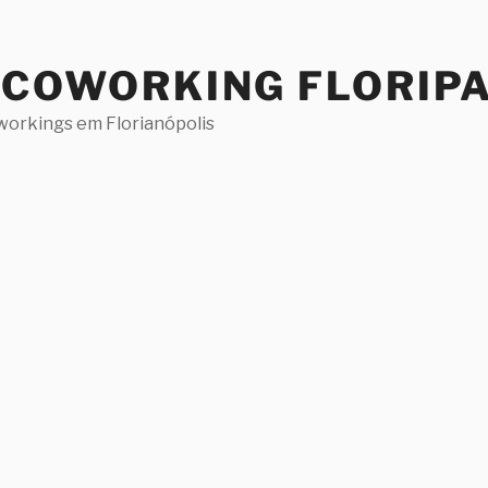
 COWORKING FLORIP
workings em Florianópolis