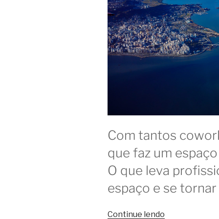
Com tantos coworki
que faz um espaço
O que leva profiss
espaço e se tornar f
“O
Continue lendo