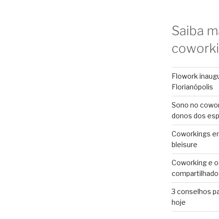
Saiba m
cowork
Flowork inaug
Florianópolis
Sono no cowor
donos dos es
Coworkings em 
bleisure
Coworking e o
compartilhado
3 conselhos p
hoje