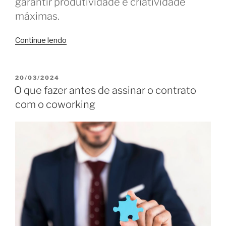
garantir produtividade e criatividade
máximas.
“A
Continue lendo
jornada
do
coworker:
PUBLICADO
20/03/2024
EM
a
O que fazer antes de assinar o contrato
busca
com o coworking
pelo
coworking
perfeito”