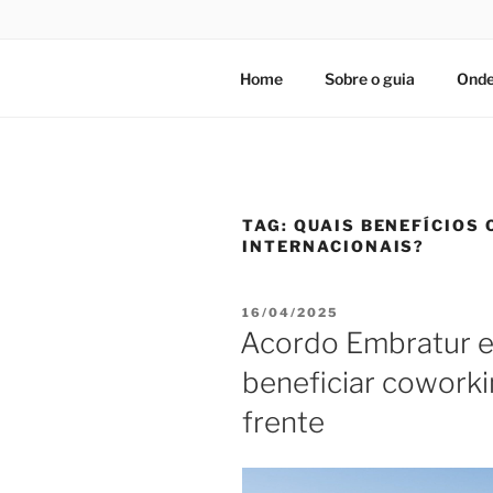
Home
Sobre o guia
Onde
TAG:
QUAIS BENEFÍCIOS
INTERNACIONAIS?
PUBLICADO
16/04/2025
EM
Acordo Embratur 
beneficiar coworkin
frente