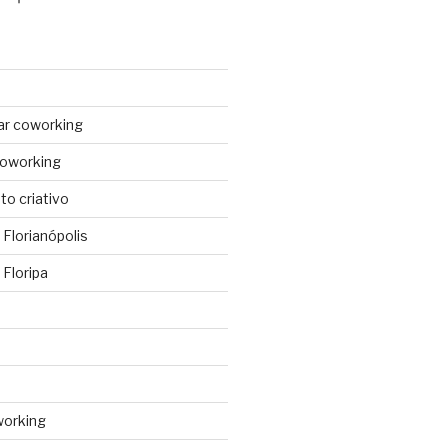
ar coworking
coworking
o criativo
Florianópolis
Floripa
working