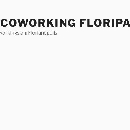
 COWORKING FLORIP
workings em Florianópolis