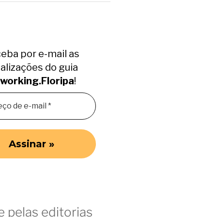
eba por e-mail as
alizações do guia
working.Floripa
!
 pelas editorias