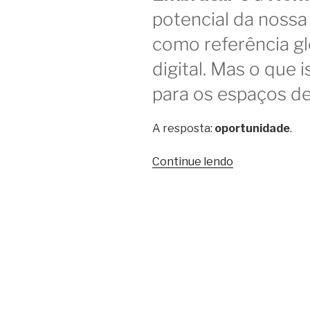
potencial da nossa
como referência g
digital. Mas o que i
para os espaços d
A resposta:
oportunidade
.
“Acordo
Continue lendo
Embratur
e
NomadX
pode
beneficiar
coworkings
–
e