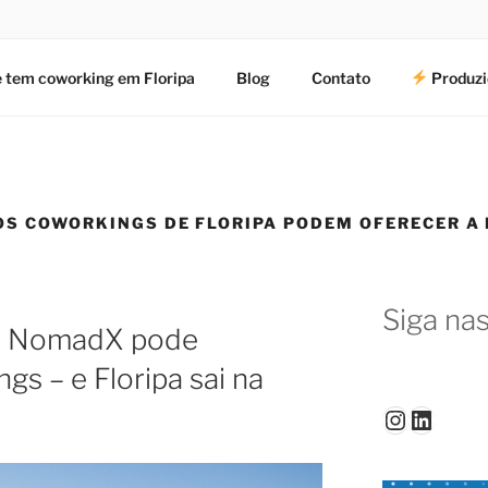
 tem coworking em Floripa
Blog
Contato
Produzi
 OS COWORKINGS DE FLORIPA PODEM OFERECER A
Siga nas
e NomadX pode
gs – e Floripa sai na
Instagr
Linked