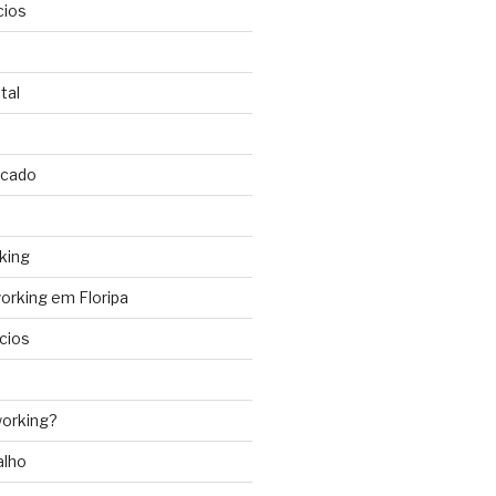
cios
tal
rcado
king
rking em Floripa
cios
orking?
alho