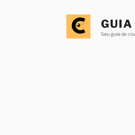
Pular
para
o
GUIA
conteúdo
Seu guia de co