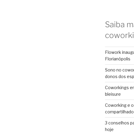
Saiba m
cowork
Flowork inaug
Florianópolis
Sono no cowor
donos dos es
Coworkings em 
bleisure
Coworking e o
compartilhado
3 conselhos p
hoje