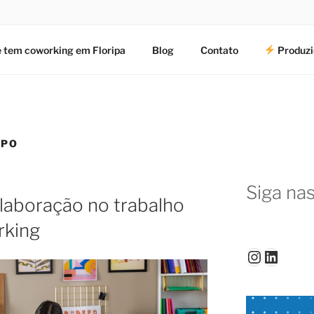
 tem coworking em Floripa
Blog
Contato
Produzi
UPO
Siga nas
laboração no trabalho
rking
Instagr
Linked