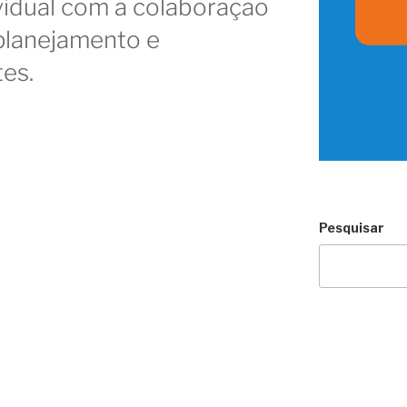
vidual com a colaboração
planejamento e
tes.
e
Pesquisar