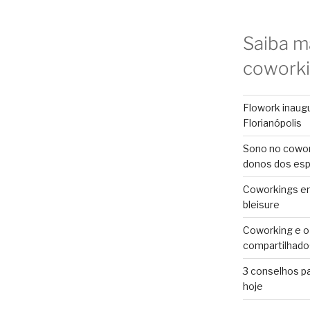
Saiba m
cowork
Flowork inaug
Florianópolis
Sono no cowor
donos dos es
Coworkings em 
bleisure
Coworking e o
compartilhado
3 conselhos p
hoje