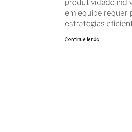
produtividade indi
em equipe requer 
estratégias eficien
“Produtividad
Continue lendo
e
colaboração
no
trabalho
em
grupo
no
coworking”