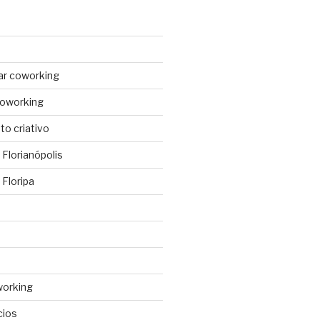
ar coworking
coworking
o criativo
Florianópolis
Floripa
working
cios