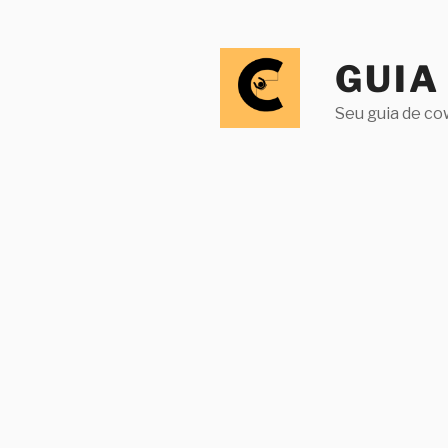
Pular
para
o
GUIA
conteúdo
Seu guia de co