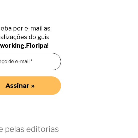
eba por e-mail as
alizações do guia
working.Floripa
!
 pelas editorias