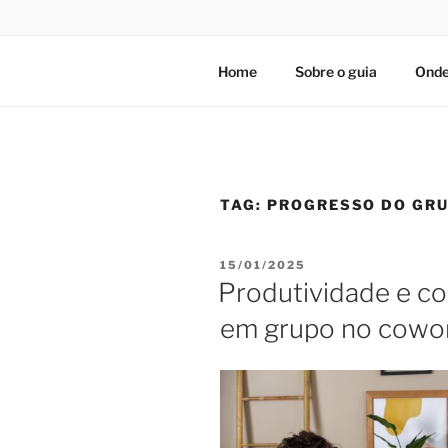
Home
Sobre o guia
Onde
TAG:
PROGRESSO DO GR
PUBLICADO
15/01/2025
EM
Produtividade e co
em grupo no cowo