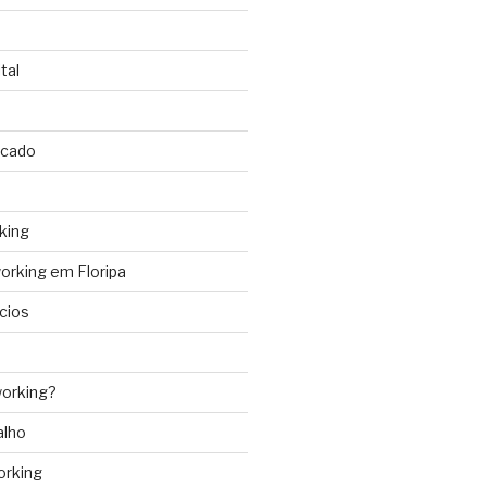
tal
rcado
king
rking em Floripa
cios
orking?
alho
orking