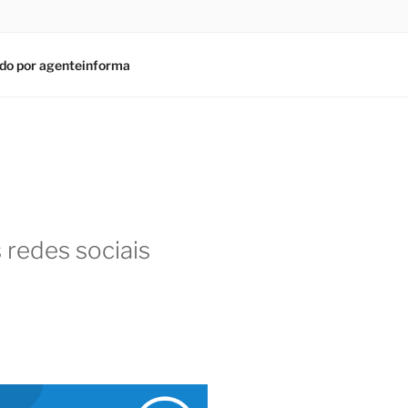
do por agenteinforma
 redes sociais
am
In