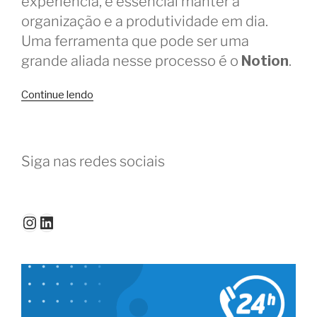
experiência, é essencial manter a
organização e a produtividade em dia.
Uma ferramenta que pode ser uma
grande aliada nesse processo é o
Notion
.
“Dicas
Continue lendo
para
usar
o
Siga nas redes sociais
Notion
na
sua
rotina
Instagram
LinkedIn
no
coworking”