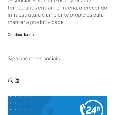
essencial. É aqui que os coworkings
temporários entram em cena, oferecendo
infraestrutura e ambiente propícios para
manter a produtividade.
“Coworking
Continue lendo
em
viagem:
como
Siga nas redes sociais
encontrar
e
utilizar
espaços
Instagram
LinkedIn
temporários”