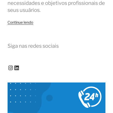
necessidades e objetivos profissionais de
seus usuários.
“Como
Continue lendo
transformar
usuários
em
Siga nas redes sociais
divulgadores
do
coworking”
Instagram
LinkedIn