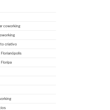
ar coworking
coworking
o criativo
Florianópolis
Floripa
working
cios