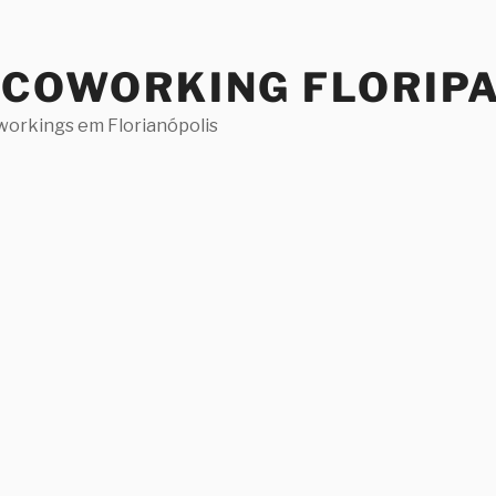
 COWORKING FLORIP
workings em Florianópolis