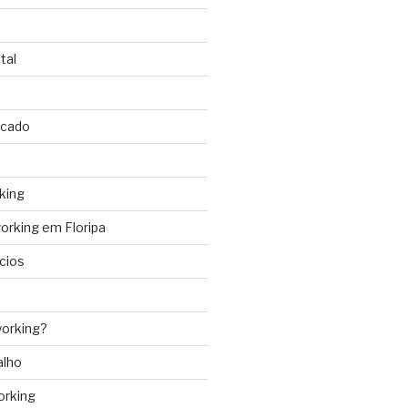
tal
rcado
king
rking em Floripa
cios
orking?
alho
orking