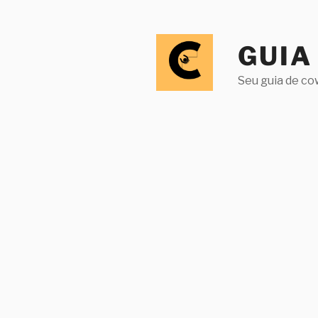
Pular
para
o
GUIA
conteúdo
Seu guia de co