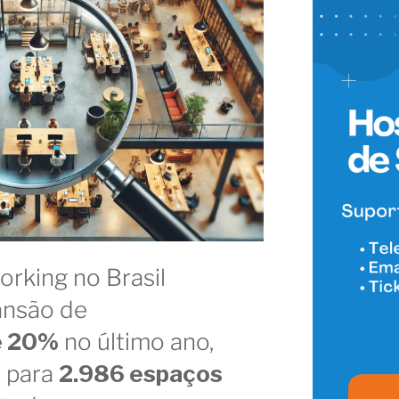
rking no Brasil
ansão de
e 20%
no último ano,
 para
2.986 espaços