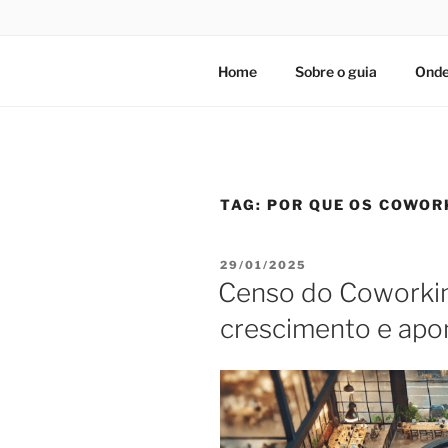
Home
Sobre o guia
Onde
TAG:
POR QUE OS COWOR
PUBLICADO
29/01/2025
EM
Censo do Coworkin
crescimento e apo