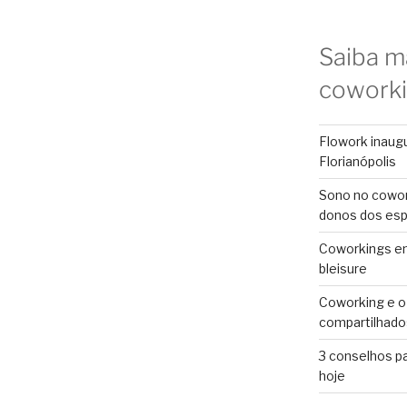
Saiba m
cowork
Flowork inaug
Florianópolis
Sono no cowor
donos dos es
Coworkings em 
bleisure
Coworking e o
compartilhado
3 conselhos p
hoje