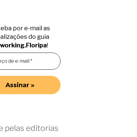
eba por e-mail as
alizações do guia
working.Floripa
!
 pelas editorias