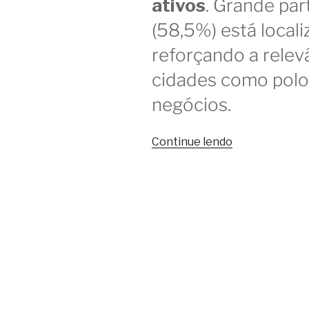
ativos
. Grande pa
(58,5%) está locali
reforçando a relev
cidades como polo
negócios.
“Censo
Continue lendo
do
Coworking
2024
revela
crescimento
e
aponta
tendências”