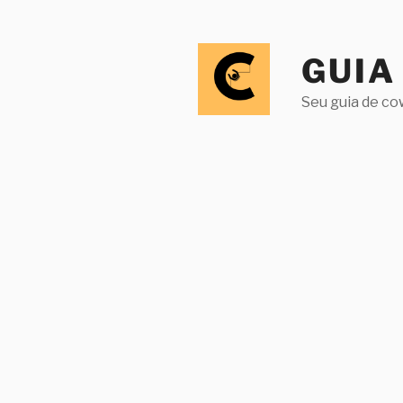
Pular
para
o
GUIA
conteúdo
Seu guia de co