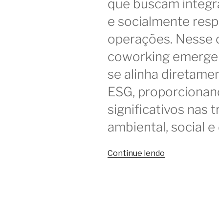
que buscam integra
e socialmente res
operações. Nesse 
coworking emerge
se alinha diretamen
ESG, proporcionan
significativos nas 
ambiental, social e
“ESG
Continue lendo
e
Coworking:
como
espaços
compartilhado