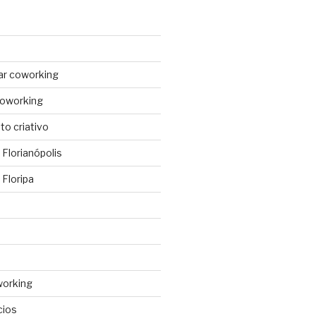
ar coworking
coworking
o criativo
Florianópolis
Floripa
working
cios