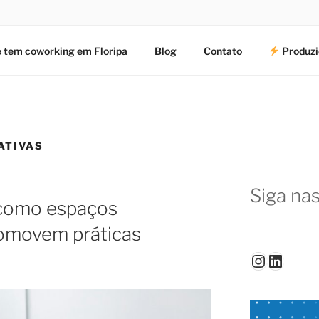
 tem coworking em Floripa
Blog
Contato
Produzi
ATIVAS
Siga nas
 como espaços
omovem práticas
Instagr
Linked