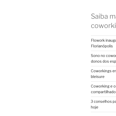
Saiba m
cowork
Flowork inaug
Florianópolis
Sono no cowor
donos dos es
Coworkings em 
bleisure
Coworking e o
compartilhado
3 conselhos p
hoje