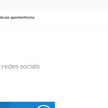
do por agenteinforma
 redes sociais
am
In