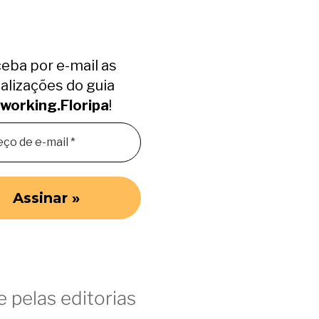
eba por e-mail as
alizações do guia
working.Floripa
!
 pelas editorias