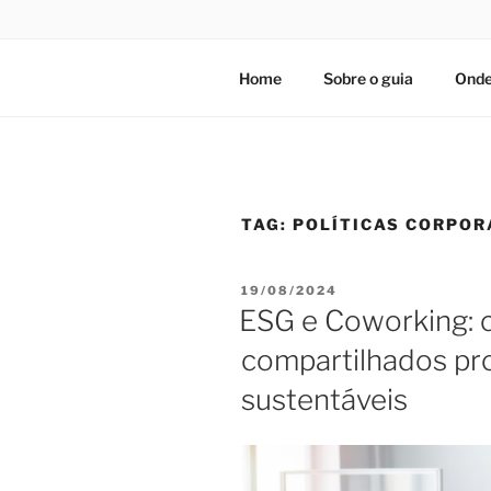
Home
Sobre o guia
Onde
TAG:
POLÍTICAS CORPOR
PUBLICADO
19/08/2024
EM
ESG e Coworking:
compartilhados pr
sustentáveis