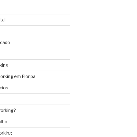
tal
rcado
king
rking em Floripa
cios
orking?
alho
orking