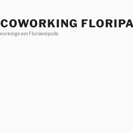
 COWORKING FLORIP
workings em Florianópolis