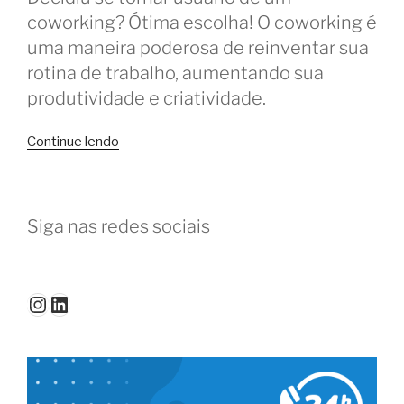
coworking? Ótima escolha! O coworking é
uma maneira poderosa de reinventar sua
rotina de trabalho, aumentando sua
produtividade e criatividade.
“CoGuru:
Continue lendo
os
melhores
conselhos
Siga nas redes sociais
para
usar
o
coworking”
Instagram
LinkedIn