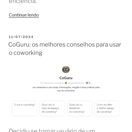
eficiência.
“Descubra
Continue lendo
seu
período
do
PUBLICADO
11/07/2024
EM
dia
CoGuru: os melhores conselhos para usar
mais
o coworking
produtivo
no
coworking”
Decidiu se tornar usuário de um