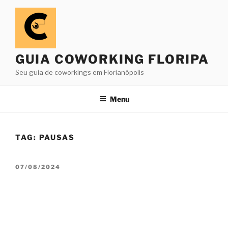
Pular
para
o
conteúdo
GUIA COWORKING FLORIPA
Seu guia de coworkings em Florianópolis
Menu
TAG:
PAUSAS
PUBLICADO
07/08/2024
EM