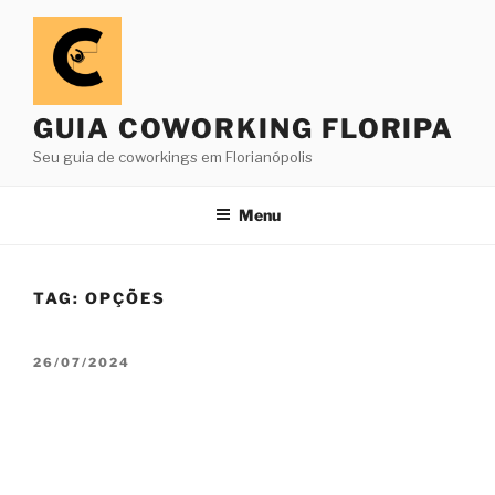
Pular
para
o
conteúdo
GUIA COWORKING FLORIPA
Seu guia de coworkings em Florianópolis
Menu
TAG:
OPÇÕES
PUBLICADO
26/07/2024
EM