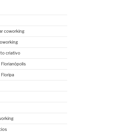
ar coworking
coworking
o criativo
Florianópolis
Floripa
working
cios