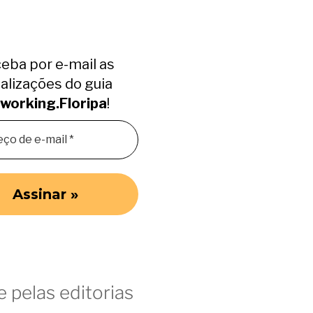
eba por e-mail as
alizações do guia
working.Floripa
!
 pelas editorias