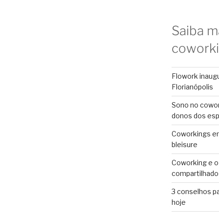
Saiba m
cowork
Flowork inaug
Florianópolis
Sono no cowor
donos dos es
Coworkings em 
bleisure
Coworking e o
compartilhado
3 conselhos p
hoje