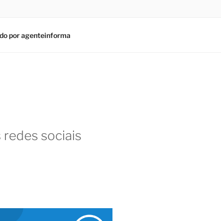
do por agenteinforma
 redes sociais
am
In