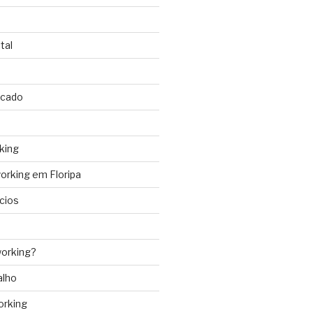
tal
rcado
king
rking em Floripa
cios
orking?
alho
orking