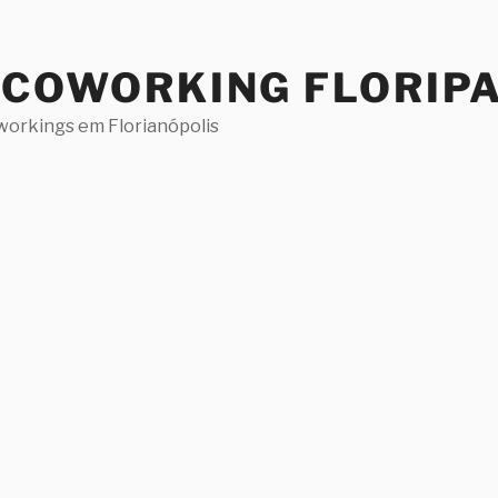
 COWORKING FLORIP
workings em Florianópolis