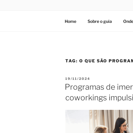
Home
Sobre o guia
Onde
TAG:
O QUE SÃO PROGRA
PUBLICADO
19/11/2024
EM
Programas de imers
coworkings impuls