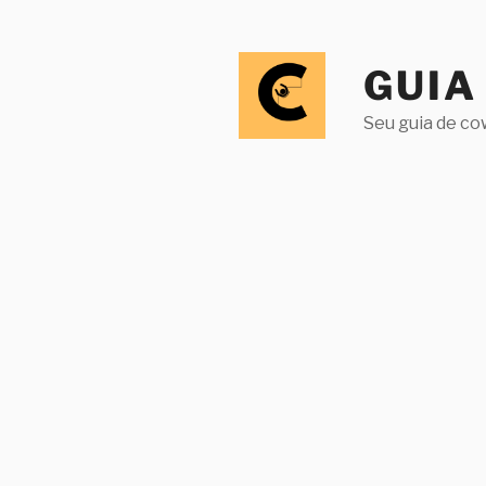
Pular
para
o
GUIA
conteúdo
Seu guia de co