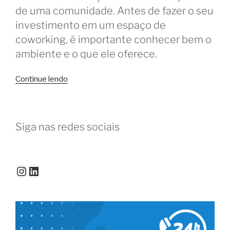
de uma comunidade. Antes de fazer o seu
investimento em um espaço de
coworking, é importante conhecer bem o
ambiente e o que ele oferece.
“O
Continue lendo
que
fazer
antes
Siga nas redes sociais
de
assinar
o
contrato
Instagram
LinkedIn
com
o
coworking”