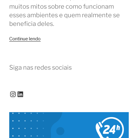
muitos mitos sobre como funcionam
esses ambientes e quem realmente se
beneficia deles.
“Mitos
Continue lendo
e
verdades
sobre
Siga nas redes sociais
o
coworking”
Instagram
LinkedIn